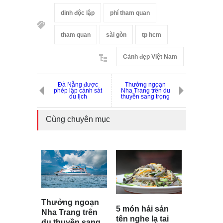
dinh độc lập
phí tham quan
tham quan
sài gòn
tp hcm
Cảnh đẹp Việt Nam
Đà Nẵng được
Thưởng ngoạn
phép lập cảnh sát
Nha Trang trên du
du lịch
thuyền sang trọng
Cùng chuyên mục
Thưởng ngoạn
5 món hải sản
Nha Trang trên
tên nghe lạ tai
du thuyền sang