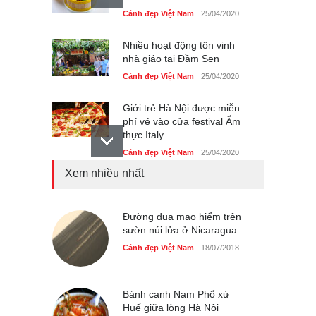
Cảnh đẹp Việt Nam
25/04/2020
Nhiều hoạt động tôn vinh
nhà giáo tại Đầm Sen
Cảnh đẹp Việt Nam
25/04/2020
Giới trẻ Hà Nội được miễn
phí vé vào cửa festival Ẩm
thực Italy
Cảnh đẹp Việt Nam
25/04/2020
Xem nhiều nhất
Tam giác mạch khoe sắc
bên bờ hồ Hà Nội
Cảnh đẹp Việt Nam
Đường đua mạo hiểm trên
25/04/2020
sườn núi lửa ở Nicaragua
Bán đảo Sơn Trà sẽ là khu
Cảnh đẹp Việt Nam
18/07/2018
du lịch quốc gia
Cảnh đẹp Việt Nam
24/04/2020
Bánh canh Nam Phổ xứ
Huế giữa lòng Hà Nội