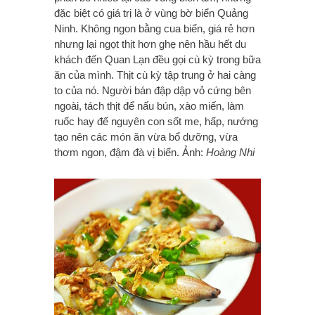
đặc biệt có giá trị là ở vùng bờ biển Quảng
Ninh. Không ngon bằng cua biển, giá rẻ hơn
nhưng lại ngọt thịt hơn ghẹ nên hầu hết du
khách đến Quan Lạn đều gọi cù kỳ trong bữa
ăn của mình. Thịt cù kỳ tập trung ở hai càng
to của nó. Người bán đập dập vỏ cứng bên
ngoài, tách thịt để nấu bún, xào miến, làm
ruốc hay để nguyên con sốt me, hấp, nướng
tạo nên các món ăn vừa bổ dưỡng, vừa
thơm ngon, đậm đà vị biển. Ảnh:
Hoàng Nhi