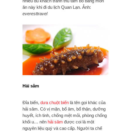
nhiều du khách tranh thủ tẩm bổ bằng món
ăn này khi đi du lịch Quan Lạn. Ảnh:
everesttravel
Hải sâm
Đỉa biển,
dưa chuột biển
là tên gọi khác của
hải sâm. Có vị mặn, bổ âm, bổ thận, dưỡng
huyết, ích tinh, chống mệt mỏi, phòng chống
khối u… nên
hải sâm
được coi là một
nguyên liệu quý và cao cấp. Người ta chế