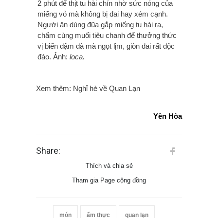
2 phút để thịt tu hài chín nhờ sức nóng của
miếng vỏ mà không bị dai hay xém cạnh.
Người ăn dùng đũa gắp miếng tu hài ra,
chấm cùng muối tiêu chanh để thưởng thức
vị biển đậm đà mà ngọt lịm, giòn dai rất độc
đáo. Ảnh:
loca.
Xem thêm:
Nghỉ hè về Quan Lạn
Yên Hòa
Share:
Thích và chia sẻ
Tham gia Page cộng đồng
món
ẩm thực
quan lạn