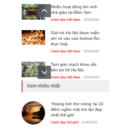
Nhiều hoạt động tôn vinh
nhà giáo tại Đầm Sen
Cảnh đẹp Việt Nam
25/04/2020
Giới trẻ Hà Nội được miễn
phí vé vào cửa festival Ẩm
thực Italy
Cảnh đẹp Việt Nam
25/04/2020
Tam giác mạch khoe sắc
bên bờ hồ Hà Nội
Cảnh đẹp Việt Nam
25/04/2020
Xem nhiều nhất
Bán đảo Sơn Trà sẽ là khu
du lịch quốc gia
Cảnh đẹp Việt Nam
‘Hoàng hôn thơ mộng’ tại 10
24/04/2020
điểm ngắm mặt trời lặn đẹp
nhất thế giới
Những món ăn đồng quê
dân dã ở Sài Gòn
Cảnh đẹp thế giới
11/05/2016
Cảnh đẹp Việt Nam
25/04/2020