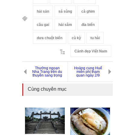
hải sản
sá sùng
cà ghim
cầu gai
hải sâm
đỉa biển
dưa chuột biển
cù kỳ
tu hài
Cảnh đẹp Việt Nam
Thưởng ngoạn
Hoàng cung Huế
Nha Trang trên du
miễn phí tham
thuyền sang trọng
quan ngày 2/9
Cùng chuyên mục