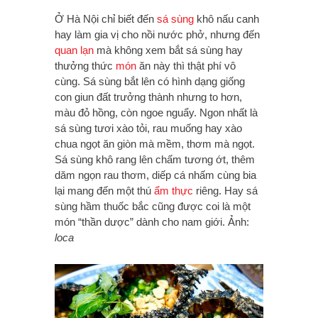
Ở Hà Nội chỉ biết đến
sá sùng
khô nấu canh
hay làm gia vị cho nồi nước phở, nhưng đến
quan lạn
mà không xem bắt sá sùng hay
thưởng thức
món
ăn này thì thật phí vô
cùng. Sá sùng bắt lên có hình dạng giống
con giun đất trưởng thành nhưng to hơn,
màu đỏ hồng, còn ngoe nguẩy. Ngon nhất là
sá sùng tươi xào tỏi, rau muống hay xào
chua ngọt ăn giòn mà mềm, thơm mà ngọt.
Sá sùng khô rang lên chấm tương ớt, thêm
dăm ngọn rau thơm, diếp cá nhấm cùng bia
lại mang đến một thú
ẩm thực
riêng. Hay sá
sùng hầm thuốc bắc cũng được coi là một
món “thần dược” dành cho nam giới. Ảnh:
loca