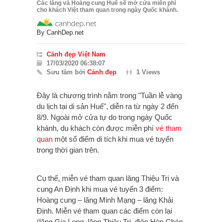
Các lăng và Hoàng cung Huế sẽ mở cửa miễn phí
cho khách Việt tham quan trong ngày Quốc khánh.
By
CanhDep.net
Cảnh đẹp Việt Nam
17/03/2020 06:38:07
Sưu tầm bởi
Cảnh đẹp
1 Views
Đây là chương trình nằm trong "Tuần lễ vàng
du lịch tại di sản Huế", diễn ra từ ngày 2 đến
8/9. Ngoài mở cửa tự do trong ngày Quốc
khánh, du khách còn được miễn phí
vé tham
quan
một số điểm di tích khi mua vé tuyến
trong thời gian trên.
Cụ thể, miễn vé tham quan lăng Thiệu Trị và
cung An Định khi mua vé tuyến 3 điểm:
Hoàng cung – lăng Minh Mạng – lăng Khải
Định. Miễn vé tham quan các điểm còn lại
(lăng Gia Long, lăng Thiệu Trị, điện Hòn Chén