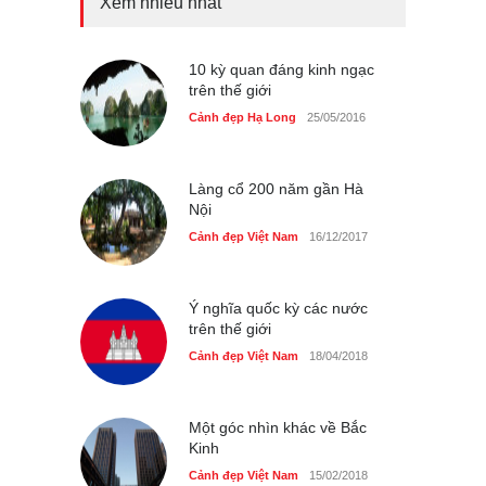
Xem nhiều nhất
Tam giác mạch khoe sắc
bên bờ hồ Hà Nội
Cảnh đẹp Việt Nam
10 kỳ quan đáng kinh ngạc
25/04/2020
trên thế giới
Bán đảo Sơn Trà sẽ là khu
Cảnh đẹp Hạ Long
25/05/2016
du lịch quốc gia
Cảnh đẹp Việt Nam
24/04/2020
Làng cổ 200 năm gần Hà
Nội
Cảnh đẹp Việt Nam
16/12/2017
Ý nghĩa quốc kỳ các nước
trên thế giới
Cảnh đẹp Việt Nam
18/04/2018
Một góc nhìn khác về Bắc
Kinh
Cảnh đẹp Việt Nam
15/02/2018