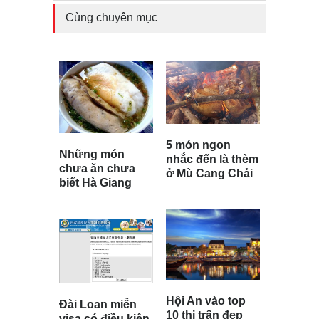
Cùng chuyên mục
5 món ngon
Những món
nhắc đến là thèm
chưa ăn chưa
ở Mù Cang Chải
biết Hà Giang
Hội An vào top
Đài Loan miễn
10 thị trấn đẹp
visa có điều kiện