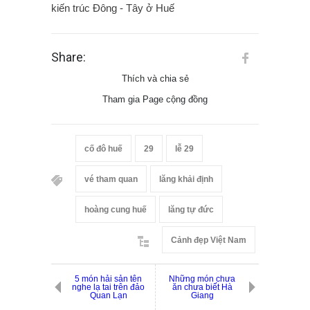
kiến trúc Đông - Tây ở Huế
Share:
Thích và chia sẻ
Tham gia Page cộng đồng
cố đô huế
29
lễ 29
vé tham quan
lăng khải định
hoàng cung huế
lăng tự đức
Cảnh đẹp Việt Nam
5 món hải sản tên
Những món chưa
nghe lạ tai trên đảo
ăn chưa biết Hà
Quan Lạn
Giang