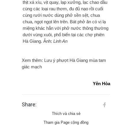
thịt xá xíu, vịt quay, lạp xưởng, lạc chao dầu
cùng các loại rau thơm, đu đủ nạo rồi cuối
cùng rưới nước dùng phở sền sệt, chua
chua, ngọt ngọt lên trên. Bát phở ăn có vị lạ
miệng khác hẳn với phở nước thông thường
dưới vùng xuôi, phổ biến tại các chợ phiên
Hà Giang. Ảnh:
Linh An
Xem thêm:
Lưu ý phượt Hà Giang mùa tam
giác mạch
Yên Hòa
Share:
Thích và chia sẻ
Tham gia Page cộng đồng