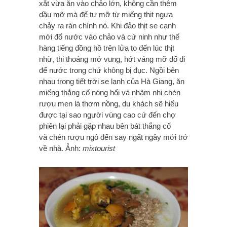
xắt vừa ăn vào chảo lớn, không cần thêm
dầu mỡ mà để tự mỡ từ miếng thịt ngựa
chảy ra rán chính nó. Khi đảo thịt se cạnh
mới đổ nước vào chảo và cứ ninh như thế
hàng tiếng đồng hồ trên lửa to đến lúc thịt
nhừ, thi thoảng mở vung, hớt váng mỡ đổ đi
để nước trong chứ không bị đục. Ngồi bên
nhau trong tiết trời se lạnh của Hà Giang, ăn
miếng thắng cố nóng hổi và nhâm nhi chén
rượu men lá thơm nồng, du khách sẽ hiểu
được tại sao người vùng cao cứ đến chợ
phiên lại phải gặp nhau bên bát thắng cố
và chén rượu ngô đến say ngất ngây mới trở
về nhà. Ảnh:
mixtourist