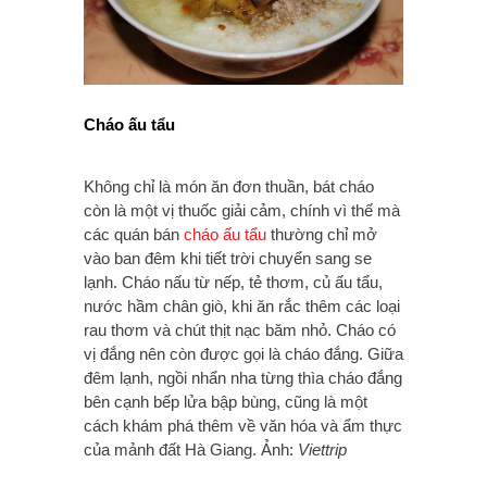
Cháo ấu tẩu
Không chỉ là món ăn đơn thuần, bát cháo
còn là một vị thuốc giải cảm, chính vì thế mà
các quán bán
cháo ấu tẩu
thường chỉ mở
vào ban đêm khi tiết trời chuyển sang se
lạnh. Cháo nấu từ nếp, tẻ thơm, củ ấu tẩu,
nước hầm chân giò, khi ăn rắc thêm các loại
rau thơm và chút thịt nạc băm nhỏ. Cháo có
vị đắng nên còn được gọi là cháo đắng. Giữa
đêm lạnh, ngồi nhẩn nha từng thìa cháo đắng
bên cạnh bếp lửa bập bùng, cũng là một
cách khám phá thêm về văn hóa và ẩm thực
của mảnh đất Hà Giang. Ảnh:
Viettrip