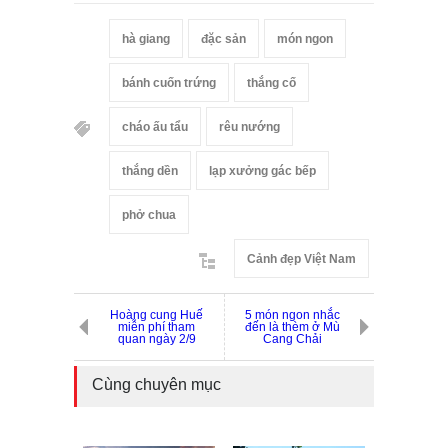
hà giang
đặc sản
món ngon
bánh cuốn trứng
thắng cố
cháo ấu tẩu
rêu nướng
thắng dền
lạp xưởng gác bếp
phở chua
Cảnh đẹp Việt Nam
Hoàng cung Huế
5 món ngon nhắc
miễn phí tham
đến là thèm ở Mù
quan ngày 2/9
Cang Chải
Cùng chuyên mục