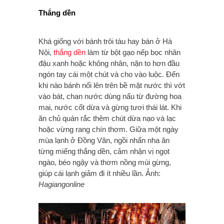
Thắng dền
Khá giống với bánh trôi tàu hay bán ở Hà
Nội,
thắng dền
làm từ bột gạo nếp bọc nhân
đậu xanh hoặc không nhân, nặn to hơn đầu
ngón tay cái một chút và cho vào luộc. Đến
khi nào bánh nổi lên trên bề mặt nước thì vớt
vào bát, chan nước dùng nấu từ đường hoa
mai, nước cốt dừa và gừng tươi thái lát. Khi
ăn chủ quán rắc thêm chút dừa nạo và lạc
hoặc vừng rang chín thơm. Giữa một ngày
mùa lạnh ở Đồng Văn, ngồi nhẩn nha ăn
từng miếng thắng dền, cảm nhận vị ngọt
ngào, béo ngậy và thơm nồng mùi gừng,
giúp cái lạnh giảm đi ít nhiều lần. Ảnh:
Hagiangonline