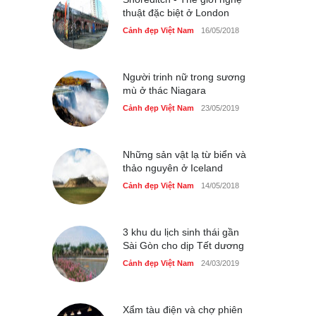
thuật đặc biệt ở London
Những món ăn đồng quê
Cảnh đẹp Việt Nam
16/05/2018
dân dã ở Sài Gòn
Cảnh đẹp Việt Nam
25/04/2020
Người trinh nữ trong sương
mù ở thác Niagara
Cảnh đẹp Việt Nam
23/05/2019
Những sản vật lạ từ biển và
thảo nguyên ở Iceland
Cảnh đẹp Việt Nam
14/05/2018
3 khu du lịch sinh thái gần
Sài Gòn cho dịp Tết dương
Cảnh đẹp Việt Nam
24/03/2019
Xẩm tàu điện và chợ phiên