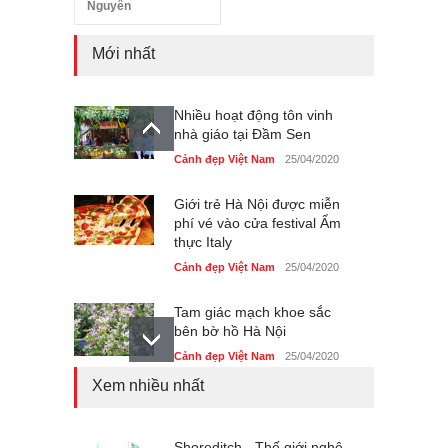
Nguyên
Mới nhất
Nhiều hoạt động tôn vinh
nhà giáo tại Đầm Sen
Cảnh đẹp Việt Nam
25/04/2020
Giới trẻ Hà Nội được miễn
phí vé vào cửa festival Ẩm
thực Italy
Cảnh đẹp Việt Nam
25/04/2020
Tam giác mạch khoe sắc
bên bờ hồ Hà Nội
Cảnh đẹp Việt Nam
25/04/2020
Xem nhiều nhất
Bán đảo Sơn Trà sẽ là khu
du lịch quốc gia
Cảnh đẹp Việt Nam
Shoreditch - Thế giới nghệ
24/04/2020