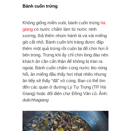
Bánh cuốn trứng
Không giống miền xuôi, bánh cuốn trứng
hà
giang
có nước chấm làm từ nước ninh
xương, thả thêm nhúm hành lá và vài miếng
giò cắt nhỏ. Bánh cuốn khi tráng được đập
thêm một quả trứng rồi cuộn lại để chín hơi ở
bên trong. Trứng khi ấy chỉ chín lòng đào nên
khách ăn cần cẩn thận để không bị tràn ra
ngoài. Bánh cuốn chấm cùng nước lèo nóng
hổi, ăn miếng đầu thấy hơi nhạt nhẽo nhưng
ăn tiếp sẽ thấy “đã” vô cùng. Bạn có thể tìm
đến các quán ở đường Lý Tự Trọng (TP Hà
Giang) hoặc đối diện chợ Đồng Văn cũ. Ảnh:
dulichhagiang