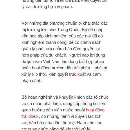
hướng dẫn du lịch trên địa bàn; kiên quyết xử
lý các trường hợp vi phạm.
Với những địa phương chuẩn bị khai thác các
thị trường lớn như Trung Quốc, Bộ đề nghị
cần học tập kinh nghiệm của các nơi đã có
kinh nghiệm thành công, để có chính sách
quản lý phù hợp nhằm bảo đảm quyền lợi
hợp pháp của du khách.
Người nào lợi dụng
du lịch vào Việt Nam lao động bất hợp pháp
hoặc hoạt động hướng dẫn trái phép... phải bị
xử lý kịp thời,
k
iên quyết
trục xuất
và cấm
nhập cảnh.
Bộ hoan nghênh và khuyến khích các tổ chức
và cá nhân phát hiện, cung cấp thông tin liên
quan hướng dẫn viên nước ngoài
hoạt động
trái phép
, có những hành vi xuyên tạc lịch
sử, văn hóa của dân tộc Việt Nam cho các
cơ quan chức năng để kịp thời xử lý.