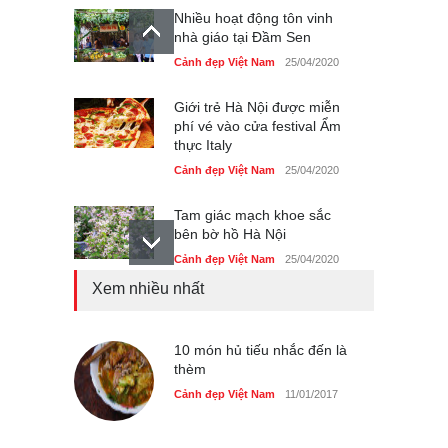
Nhiều hoạt động tôn vinh
nhà giáo tại Đầm Sen
Cảnh đẹp Việt Nam
25/04/2020
Giới trẻ Hà Nội được miễn
phí vé vào cửa festival Ẩm
thực Italy
Cảnh đẹp Việt Nam
25/04/2020
Tam giác mạch khoe sắc
bên bờ hồ Hà Nội
Cảnh đẹp Việt Nam
25/04/2020
Xem nhiều nhất
Bán đảo Sơn Trà sẽ là khu
du lịch quốc gia
Cảnh đẹp Việt Nam
10 món hủ tiếu nhắc đến là
24/04/2020
thèm
Những món ăn đồng quê
Cảnh đẹp Việt Nam
11/01/2017
dân dã ở Sài Gòn
Cảnh đẹp Việt Nam
25/04/2020