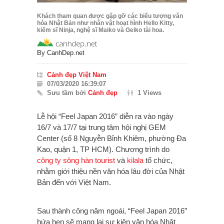
Khách tham quan được gặp gỡ các biểu tượng văn
hóa Nhật Bản như nhân vật hoạt hình Hello Kitty,
kiếm sĩ Ninja, nghệ sĩ Maiko và Geiko tài hoa.
By
CanhDep.net
Cảnh đẹp Việt Nam
07/03/2020 16:39:07
Sưu tầm bởi
Cảnh đẹp
1 Views
Lễ h
ội “Feel Japan 2016” diễn ra vào ngày
16/7 và 17/7 tại trung tâm hội nghị GEM
Center (số 8 Nguyễn Bỉnh Khiêm, phường Đa
Kao, quận 1, TP HCM). Chương trình do
công ty sông hàn tourist
và
kilala
tổ chức,
nhằm giới thiệu nền văn hóa lâu đời của Nhật
Bản đến với Việt Nam.
Sau thành công năm ngoái, “Feel Japan 2016”
hứa hẹn sẽ mang lại sự kiện văn hóa Nhật