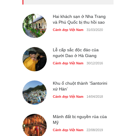
Bán đảo Sơn Trà sẽ là khu
du lịch quốc gia
Cảnh đẹp Việt Nam
Hai khách sạn ở Nha Trang
24/04/2020
và Phú Quốc bị thu hồi sao
Những món ăn đồng quê
Cảnh đẹp Việt Nam
31/03/2020
dân dã ở Sài Gòn
Cảnh đẹp Việt Nam
25/04/2020
Lễ cấp sắc độc đáo của
người Dao ở Hà Giang
Cảnh đẹp Việt Nam
30/12/2016
Khu ổ chuột thành ‘Santorini
xứ Hàn’
Cảnh đẹp Việt Nam
14/04/2018
Mảnh đất bị nguyền rủa của
Mỹ
Cảnh đẹp Việt Nam
22/08/2019