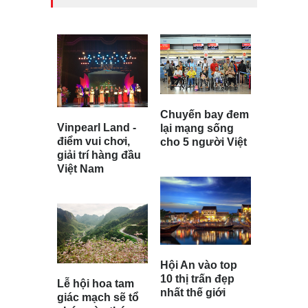
Chuyến bay đem
Vinpearl Land -
lại mạng sống
điểm vui chơi,
cho 5 người Việt
giải trí hàng đầu
Việt Nam
Hội An vào top
10 thị trấn đẹp
Lễ hội hoa tam
nhất thế giới
giác mạch sẽ tổ