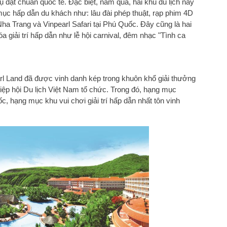
 đạt chuẩn quốc tế. Đặc biệt, năm qua, hai khu du lịch này
mục hấp dẫn du khách như: lâu đài phép thuật, rạp phim 4D
Nha Trang và Vinpearl Safari tại Phú Quốc. Đây cũng là hai
 giải trí hấp dẫn như lễ hội carnival, đêm nhạc "Tình ca
rl Land đã được vinh danh kép trong khuôn khổ giải thưởng
ệp hội Du lịch Việt Nam tổ chức. Trong đó, hạng mục
c, hạng mục khu vui chơi giải trí hấp dẫn nhất tôn vinh