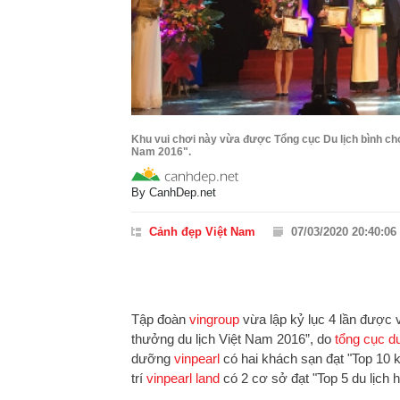
Khu vui chơi này vừa được Tổng cục Du lịch bình chọn
Nam 2016".
By
CanhDep.net
Cảnh đẹp Việt Nam
07/03/2020 20:40:06
Tập đoàn
vingroup
vừa lập kỷ lục 4 lần được 
thưởng du lịch Việt Nam 2016”, do
tổng cục du
dưỡng
vinpearl
có hai khách sạn đạt "Top 10 k
trí
vinpearl land
có 2 cơ sở đạt "Top 5 du lịch 