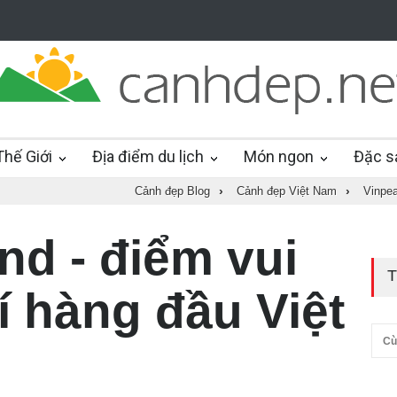
hế Giới
Địa điểm du lịch
Món ngon
Đặc s
Cảnh đẹp Blog
›
Cảnh đẹp Việt Nam
›
Vinpea
nd - điểm vui
T
rí hàng đầu Việt
Cù