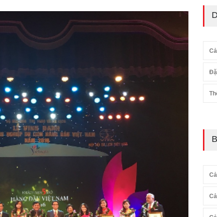
D
Cả
Đặ
Th
B
Cả
Cả