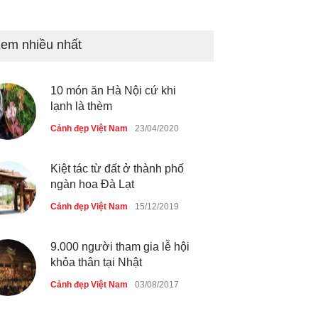
Những món ăn đồng quê dân
dã ở Sài Gòn
em nhiều nhất
Cảnh đẹp Việt Nam
25/04/2020
10 món ăn Hà Nội cứ khi
Nhiều hoạt động tôn vinh nhà
lạnh là thèm
giáo tại Đầm Sen
Cảnh đẹp Việt Nam
23/04/2020
Cảnh đẹp Việt Nam
25/04/2020
Kiệt tác từ đất ở thành phố
ngàn hoa Đà Lạt
Cảnh đẹp Việt Nam
15/12/2019
9.000 người tham gia lễ hội
khỏa thân tại Nhật
Cảnh đẹp Việt Nam
03/08/2017