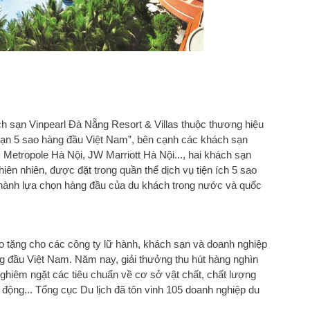
h sạn Vinpearl Đà Nẵng Resort & Villas thuộc thương hiệu
sạn 5 sao hàng đầu Việt Nam”, bên cạnh các khách sạn
 Metropole Hà Nội, JW Marriott Hà Nội..., hai khách sạn
hiên nhiên, được đặt trong quần thể dịch vụ tiện ích 5 sao
ở thành lựa chọn hàng đầu của du khách trong nước và quốc
rao tặng cho các công ty lữ hành, khách sạn và doanh nghiệp
ng đầu Việt Nam. Năm nay, giải thưởng thu hút hàng nghìn
nghiêm ngặt các tiêu chuẩn về cơ sở vật chất, chất lượng
t động... Tổng cục Du lịch đã tôn vinh 105 doanh nghiệp du