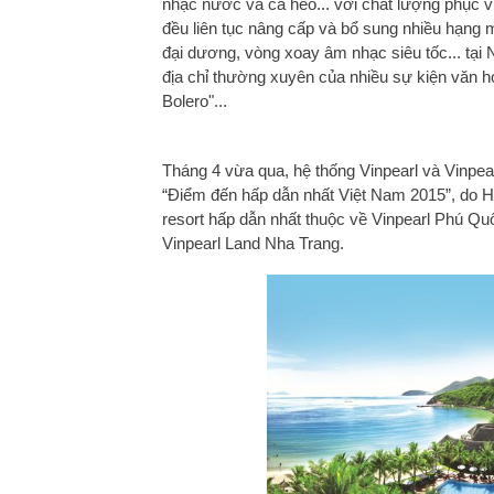
nhạc nước và cá heo... với chất lượng phục vụ
đều liên tục nâng cấp và bổ sung nhiều hạng 
đại dương, vòng xoay âm nhạc siêu tốc... tại 
địa chỉ thường xuyên của nhiều sự kiện văn hóa
Bolero"...
Tháng 4 vừa qua, hệ thống Vinpearl và Vinpea
“Điểm đến hấp dẫn nhất Việt Nam 2015”, do Hi
resort hấp dẫn nhất thuộc về Vinpearl Phú Quố
Vinpearl Land Nha Trang.