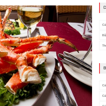
D
Cả
Đặ
Th
B
Cả
Cả