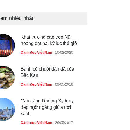
Tam giác mạch khoe sắc bên
bờ hồ Hà Nội
em nhiều nhất
Cảnh đẹp Việt Nam
25/04/2020
Khai trương cáp treo Nữ
Bán đảo Sơn Trà sẽ là khu
hoàng đạt hai kỷ lục thế giới
du lịch quốc gia
Cảnh đẹp Việt Nam
10/02/2020
Cảnh đẹp Việt Nam
24/04/2020
Bánh củ chuối dân dã của
Bắc Kạn
Cảnh đẹp Việt Nam
09/05/2018
Cầu cảng Darling Sydney
đẹp ngỡ ngàng giữa trời
xanh
Cảnh đẹp Việt Nam
26/05/2017