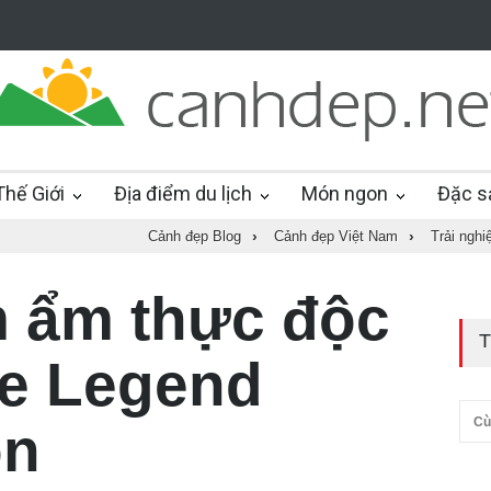
hế Giới
Địa điểm du lịch
Món ngon
Đặc s
Cảnh đẹp Blog
›
Cảnh đẹp Việt Nam
›
Trải nghi
m ẩm thực độc
T
te Legend
Cù
on