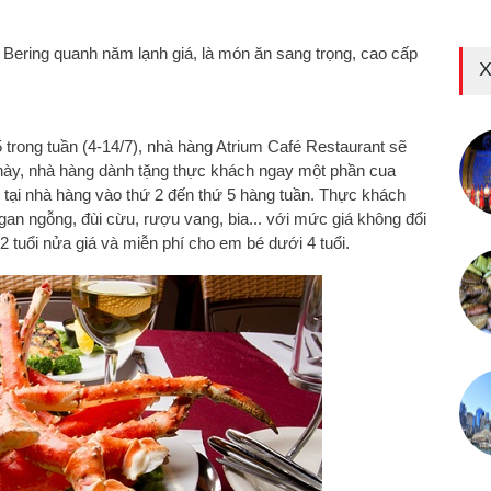
 Bering quanh năm lạnh giá, là món ăn sang trọng, cao cấp
X
5 trong tuần (4-14/7), nhà hàng Atrium Café Restaurant sẽ
p này, nhà hàng dành tặng thực khách ngay một phần cua
i tại nhà hàng vào thứ 2 đến thứ 5 hàng tuần. Thực khách
an ngỗng, đùi cừu, rượu vang, bia... với mức giá không đổi
2 tuổi nửa giá và miễn phí cho em bé dưới 4 tuổi.