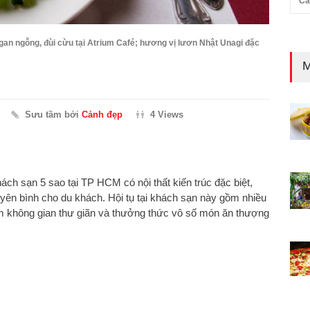
Cả
an ngỗng, đùi cừu tại Atrium Café; hương vị lươn Nhật Unagi đặc
M
Sưu tầm bởi
Cảnh đẹp
4 Views
ách sạn 5 sao tại TP HCM có nội thất kiến trúc đặc biệt,
 yên bình cho du khách. Hội tụ tại khách sạn này gồm nhiều
iệm không gian thư giãn và thưởng thức vô số món ăn thượng