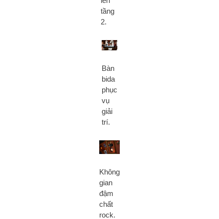
lên
tầng
2.
Bàn
bida
phục
vụ
giải
trí.
Không
gian
đậm
chất
rock.