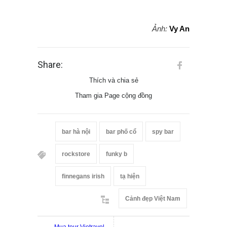
Ảnh:
Vy An
Share:
Thích và chia sẻ
Tham gia Page cộng đồng
bar hà nội
bar phố cổ
spy bar
rockstore
funky b
finnegans irish
tạ hiện
Cảnh đẹp Việt Nam
Mua tour Vietravel