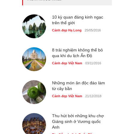
Tam giác mạch khoe sắc
bên bờ hồ Hà Nội
Cảnh đẹp Việt Nam
10 kỳ quan đáng kinh ngạc
25/04/2020
trên thế giới
Bán đảo Sơn Trà sẽ là khu
Cảnh đẹp Hạ Long
25/05/2016
du lịch quốc gia
Cảnh đẹp Việt Nam
24/04/2020
8 trải nghiệm không thể bỏ
qua khi du lịch Ấn Độ
Cảnh đẹp Việt Nam
03/11/2016
Những món ăn độc đáo làm
từ cây bần
Cảnh đẹp Việt Nam
21/12/2018
Thu hút bởi những khu chợ
Giáng sinh ở Vương quốc
Anh