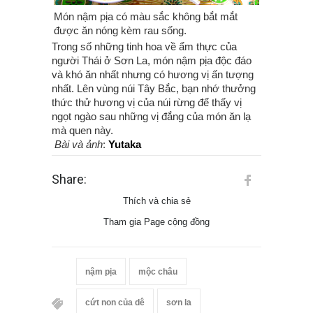
Món nậm pịa có màu sắc không bắt mắt
được ăn nóng kèm rau sống.
Trong số những tinh hoa về ẩm thực của
người Thái ở Sơn La, món nậm pịa độc đáo
và khó ăn nhất nhưng có hương vị ấn tượng
nhất. Lên vùng núi Tây Bắc, bạn nhớ thưởng
thức thử hương vị của núi rừng để thấy vị
ngọt ngào sau những vị đắng của món ăn lạ
mà quen này.
Bài và ảnh
:
Yutaka
Share:
Thích và chia sẻ
Tham gia Page cộng đồng
nậm pịa
mộc châu
cứt non của dê
sơn la