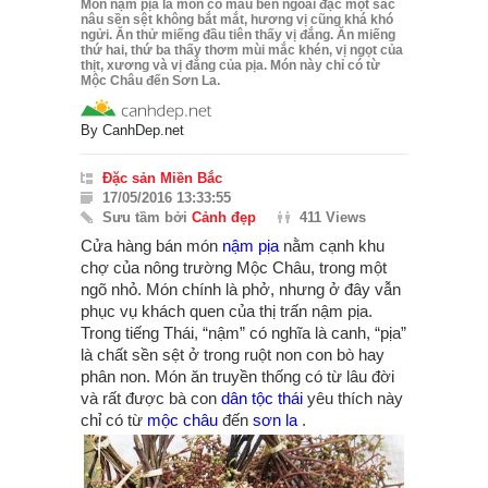
Món nậm pịa là món có màu bên ngoài đặc một sắc
nâu sền sệt không bắt mắt, hương vị cũng khá khó
ngửi. Ăn thử miếng đầu tiên thấy vị đắng. Ăn miếng
thứ hai, thứ ba thấy thơm mùi mắc khén, vị ngọt của
thịt, xương và vị đắng của pịa. Món này chỉ có từ
Mộc Châu đến Sơn La.
By
CanhDep.net
Đặc sản Miền Bắc
17/05/2016 13:33:55
Sưu tầm bởi
Cảnh đẹp
411 Views
Cửa hàng bán món
nậm pịa
nằm cạnh khu
chợ của nông trường Mộc Châu, trong một
ngõ nhỏ. Món chính là phở, nhưng ở đây vẫn
phục vụ khách quen của thị trấn nậm pịa.
Trong tiếng Thái, “nậm” có nghĩa là canh, “pịa”
là chất sền sệt ở trong ruột non con bò hay
phân non. Món ăn truyền thống có từ lâu đời
và rất được bà con
dân tộc thái
yêu thích này
chỉ có từ
mộc châu
đến
sơn la
.