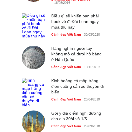
18/05/2016
Cảnh đẹp Việt Nam
25/04/2020
Điều gì sẽ khiến bạn phải
book vé đi Đài Loan ngay
mùa thu này
Cảnh đẹp Việt Nam
30/03/2020
Hàng nghìn người tay
không mò cá dưới hồ băng
ở Hàn Quốc
Cảnh đẹp Việt Nam
10/11/2019
Kinh hoàng cá mập trắng
điên cuồng cắn xé thuyền đi
biển
Cảnh đẹp Việt Nam
26/04/2019
Gợi ý địa điểm nghỉ dưỡng
cho dịp 30/4 và 1/5
Cảnh đẹp Việt Nam
29/09/2018