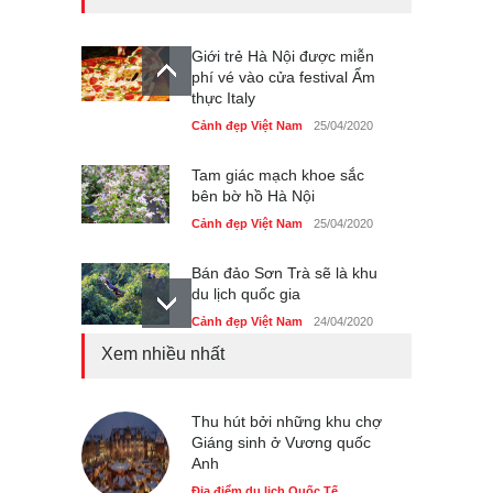
Giới trẻ Hà Nội được miễn
phí vé vào cửa festival Ẩm
thực Italy
Cảnh đẹp Việt Nam
25/04/2020
Tam giác mạch khoe sắc
bên bờ hồ Hà Nội
Cảnh đẹp Việt Nam
25/04/2020
Bán đảo Sơn Trà sẽ là khu
du lịch quốc gia
Cảnh đẹp Việt Nam
24/04/2020
Xem nhiều nhất
Những món ăn đồng quê
dân dã ở Sài Gòn
Cảnh đẹp Việt Nam
Thu hút bởi những khu chợ
25/04/2020
Giáng sinh ở Vương quốc
Anh
Nhiều hoạt động tôn vinh
nhà giáo tại Đầm Sen
Địa điểm du lịch Quốc Tế