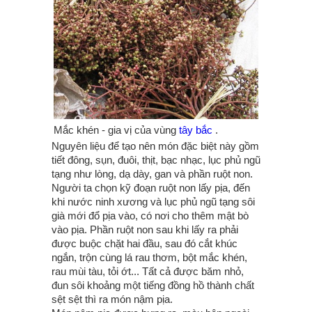
Mắc khén - gia vị của vùng
tây bắc
.
Nguyên liệu để tạo nên món đặc biệt này gồm
tiết đông, sụn, đuôi, thịt, bạc nhạc, lục phủ ngũ
tạng như lòng, dạ dày, gan và phần ruột non.
Người ta chọn kỹ đoạn ruột non lấy pịa, đến
khi nước ninh xương và lục phủ ngũ tạng sôi
già mới đổ pịa vào, có nơi cho thêm mật bò
vào pịa. Phần ruột non sau khi lấy ra phải
được buộc chặt hai đầu, sau đó cắt khúc
ngắn, trộn cùng lá rau thơm, bột mắc khén,
rau mùi tàu, tỏi ớt... Tất cả được băm nhỏ,
đun sôi khoảng một tiếng đồng hồ thành chất
sệt sệt thì ra món nậm pịa.