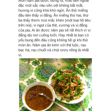
Món nậm pịa được bưng ra, màu bên ngoài
đặc một sắc nâu sền sệt không bắt mắt,
hương vị cũng khá khó ngửi. Ăn thử miếng
đầu tiên thấy vị đắng. Ăn miếng thứ hai, thứ
ba thấy thơm mùi mắc khén (một loại hồ tiêu
trên núi), vị ngọt của thịt, xương và vị đắng
của pịa. Ai ăn được nậm pịa sẽ rất thích vì vị
đắng dịu nơi cuống lưỡi. Hay nhất là bạn có
yếu bụng đến đâu cũng không hề gì khi thử
món ăn. Nậm pịa ăn kèm với thịt luộc, rau
bạc hà, rau chuối và chút rượu nồng là nhất
vị.