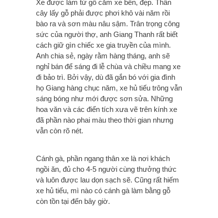
Xe được làm từ gỗ căm xe bền, đẹp. Thân
cây lấy gỗ phải được phơi khô vài năm rồi
bào ra và sơn màu nâu sậm. Trân trọng công
sức của người thợ, anh Giang Thanh rất biết
cách giữ gìn chiếc xe gia truyền của mình.
Anh chia sẻ, ngày rằm hàng tháng, anh sẽ
nghỉ bán để sáng đi lễ chùa và chiều mang xe
đi bảo trì. Bởi vậy, dù đã gắn bó với gia đình
họ Giang hàng chục năm, xe hủ tiếu trông vẫn
sáng bóng như mới được sơn sửa.
Những
hoa văn và các điển tích xưa vẽ trên kính xe
đã phần nào phai màu theo thời gian nhưng
vẫn còn rõ nét.
Cánh gà, phần ngang thân xe là nơi khách
ngồi ăn, đủ cho 4-5 người cùng thưởng thức
và luôn được lau dọn sạch sẽ. Cũng rất hiếm
xe hủ tiếu, mì nào có cánh gà làm bằng gỗ
còn tồn tại đến bây giờ.