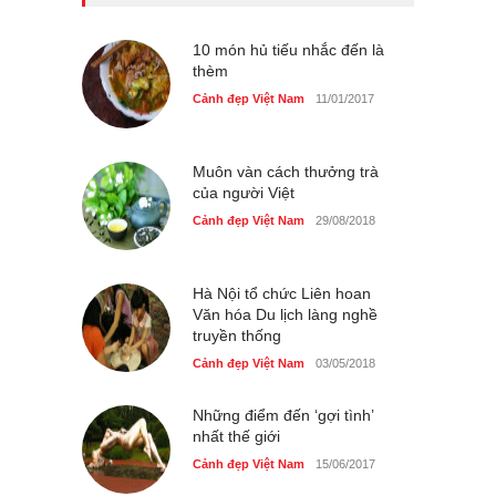
phí vé vào cửa festival Ẩm
thực Italy
10 món hủ tiếu nhắc đến là
Cảnh đẹp Việt Nam
thèm
25/04/2020
Cảnh đẹp Việt Nam
11/01/2017
Tam giác mạch khoe sắc
bên bờ hồ Hà Nội
Cảnh đẹp Việt Nam
25/04/2020
Muôn vàn cách thưởng trà
của người Việt
Cảnh đẹp Việt Nam
29/08/2018
Hà Nội tổ chức Liên hoan
Văn hóa Du lịch làng nghề
truyền thống
Cảnh đẹp Việt Nam
03/05/2018
Những điểm đến ‘gợi tình’
nhất thế giới
Cảnh đẹp Việt Nam
15/06/2017