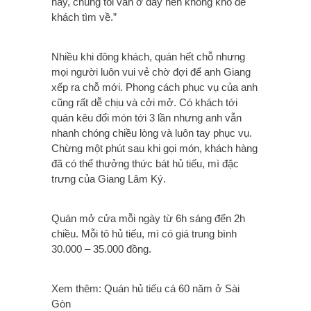
nay, chúng tôi vẫn ở đây nên không khó để
khách tìm về.”
Nhiều khi đông khách, quán hết chỗ nhưng
mọi người luôn vui vẻ chờ đợi để anh Giang
xếp ra chỗ mới. Phong cách phục vụ của anh
cũng rất dễ chịu và cởi mở. Có khách tới
quán kêu đổi món tới 3 lần nhưng anh vẫn
nhanh chóng chiều lòng và luôn tay phục vụ.
Chừng một phút sau khi gọi món, khách hàng
đã có thể thưởng thức bát hủ tiếu, mì đặc
trưng của Giang Lâm Ký.
Quán mở cửa mỗi ngày từ 6h sáng đến 2h
chiều. Mỗi tô hủ tiếu, mì có giá trung bình
30.000 – 35.000 đồng.
Xem thêm: Quán hủ tiếu cá 60 năm ở Sài
Gòn