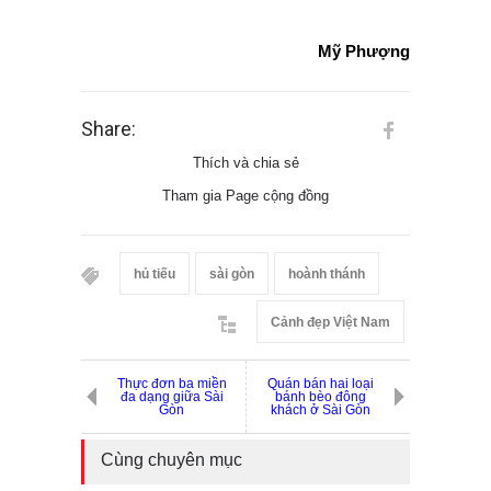
Mỹ Phượng
Share:
Thích và chia sẻ
Tham gia Page cộng đồng
hủ tiếu
sài gòn
hoành thánh
Cảnh đẹp Việt Nam
Thực đơn ba miền
Quán bán hai loại
đa dạng giữa Sài
bánh bèo đông
Gòn
khách ở Sài Gòn
Cùng chuyên mục