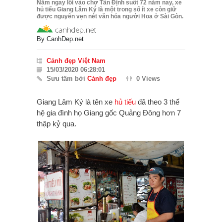
Nằm ngay lối vào chợ Tân Định suốt 72 năm nay, xe
hủ tiếu Giang Lâm Ký là một trong số ít xe còn giữ
được nguyên vẹn nét văn hóa người Hoa ở Sài Gòn.
By
CanhDep.net
Cảnh đẹp Việt Nam
15/03/2020 06:28:01
Sưu tầm bởi
Cảnh đẹp
0 Views
Giang Lâm Ký là tên xe
hủ tiếu
đã theo 3 thế
hệ gia đình họ Giang gốc Quảng Đông hơn 7
thập kỷ qua.