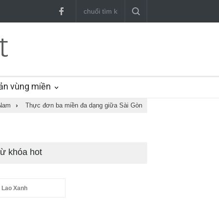
ản vùng miền
 Nam
›
Thực đơn ba miền đa dạng giữa Sài Gòn
ừ khóa hot
 Lao Xanh