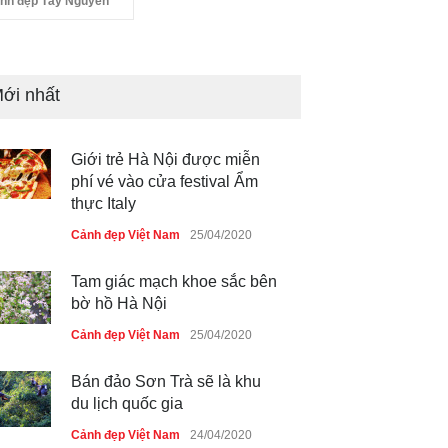
nh đẹp Tây Nguyên
Giới trẻ Hà Nội được miễn
phí vé vào cửa festival Ẩm
ới nhất
thực Italy
Cảnh đẹp Việt Nam
25/04/2020
Tam giác mạch khoe sắc bên
bờ hồ Hà Nội
Cảnh đẹp Việt Nam
25/04/2020
Bán đảo Sơn Trà sẽ là khu
du lịch quốc gia
Cảnh đẹp Việt Nam
24/04/2020
Những món ăn đồng quê dân
dã ở Sài Gòn
Cảnh đẹp Việt Nam
25/04/2020