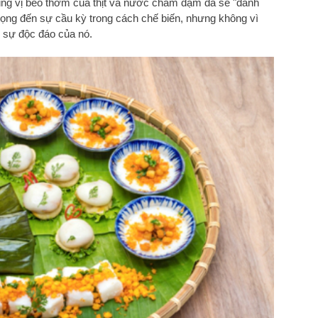
cùng vị béo thơm của thịt và nước chấm đậm đà sẽ "đánh
rọng đến sự cầu kỳ trong cách chế biến, nhưng không vì
 sự độc đáo của nó.