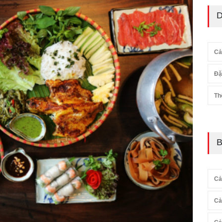
D
Cả
Đặ
Th
B
Cả
Cả