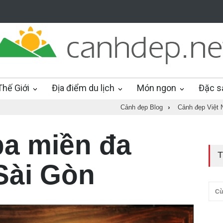
hế Giới
Địa điểm du lịch
Món ngon
Đặc s
Cảnh đẹp Blog
›
Cảnh đẹp Việt
a miền đa
T
Sài Gòn
Cù