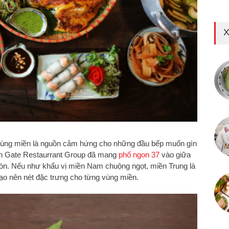
X
vùng miền là nguồn cảm hứng cho những đầu bếp muốn gìn
en Gate Restaurrant Group đã mang
phố ngon 37
vào giữa
Gòn. Nếu như khẩu vị miền Nam chuộng ngọt, miền Trung là
tạo nên nét đặc trưng cho từng vùng miền.