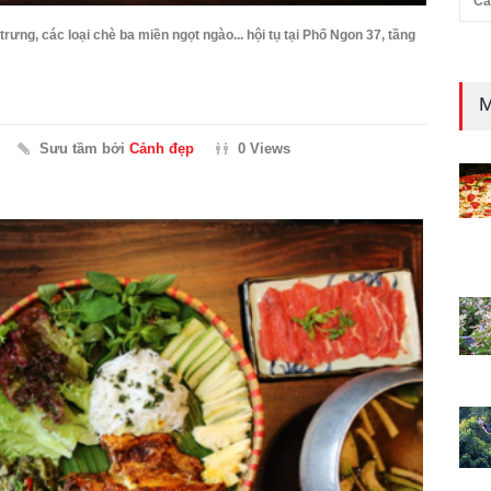
Cả
ưng, các loại chè ba miền ngọt ngào... hội tụ tại Phố Ngon 37, tầng
M
Sưu tầm bởi
Cảnh đẹp
0 Views