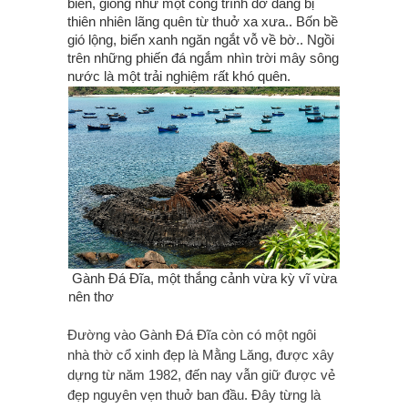
biển, giống như một công trình dở dang bị
thiên nhiên lãng quên từ thuở xa xưa.. Bốn bề
gió lộng, biển xanh ngăn ngắt vỗ về bờ.. Ngồi
trên những phiến đá ngắm nhìn trời mây sông
nước là một trải nghiệm rất khó quên.
Gành Đá Đĩa, một thắng cảnh vừa kỳ vĩ vừa
nên thơ
Đường vào Gành Đá Đĩa còn có một ngôi
nhà thờ cổ xinh đẹp là Mằng Lăng, được xây
dựng từ năm 1982, đến nay vẫn giữ được vẻ
đẹp nguyên vẹn thuở ban đầu. Đây từng là