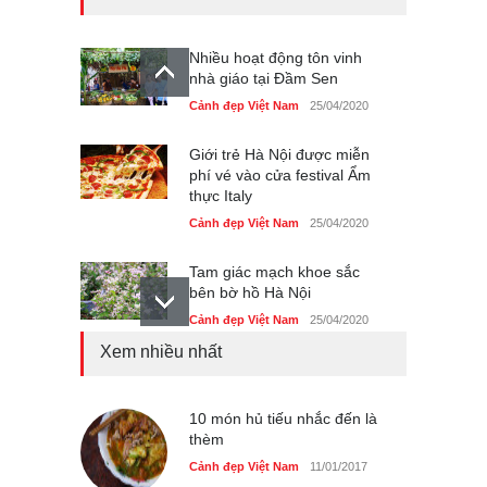
Nhiều hoạt động tôn vinh
nhà giáo tại Đầm Sen
Cảnh đẹp Việt Nam
25/04/2020
Giới trẻ Hà Nội được miễn
phí vé vào cửa festival Ẩm
thực Italy
Cảnh đẹp Việt Nam
25/04/2020
Tam giác mạch khoe sắc
bên bờ hồ Hà Nội
Cảnh đẹp Việt Nam
25/04/2020
Xem nhiều nhất
Bán đảo Sơn Trà sẽ là khu
du lịch quốc gia
Cảnh đẹp Việt Nam
10 món hủ tiếu nhắc đến là
24/04/2020
thèm
Những món ăn đồng quê
Cảnh đẹp Việt Nam
11/01/2017
dân dã ở Sài Gòn