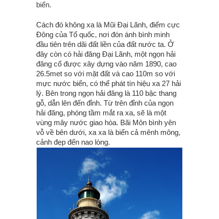
biển.
Cách đó không xa là Mũi Đại Lãnh, điểm cực
Đông của Tổ quốc, nơi đón ánh bình minh
đầu tiên trên dãi đất liền của đất nước ta. Ở
đây còn có hải đăng Đại Lãnh, một ngọn hải
đăng cổ được xây dựng vào năm 1890, cao
26.5met so với mặt đất và cao 110m so với
mực nước biển, có thể phát tín hiệu xa 27 hải
lý. Bên trong ngọn hải đăng là 110 bậc thang
gỗ, dẫn lên đến đỉnh. Từ trên đỉnh của ngọn
hải đăng, phóng tầm mắt ra xa, sẽ là một
vùng mây nước giao hòa. Bãi Môn bình yên
vỗ về bên dưới, xa xa là biển cả mênh mông,
cảnh đẹp đến nao lòng.