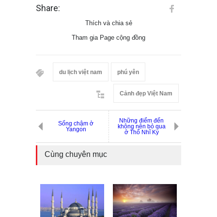
Share:
Thích và chia sẻ
Tham gia Page cộng đồng
du lịch việt nam
phú yên
Cảnh đẹp Việt Nam
Những điểm đến
Sống chậm ở
không nên bỏ qua
Yangon
ở Thổ Nhĩ Kỳ
Cùng chuyên mục