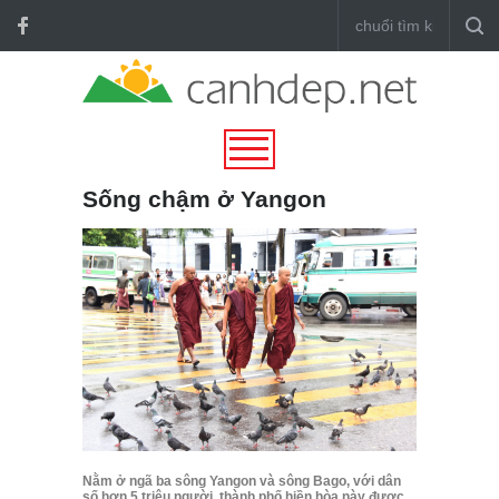
Sống chậm ở Yangon
Nằm ở ngã ba sông Yangon và sông Bago, với dân
số hơn 5 triệu người, thành phố hiền hòa này được