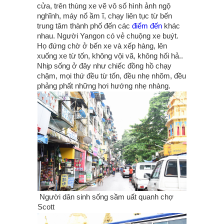
cửa, trên thùng xe vẽ vô số hình ảnh ngộ
nghĩnh, máy nổ ầm ĩ, chạy liên tục từ bến
trung tâm thành phố đến các
điểm đến
khác
nhau. Người Yangon có vẻ chuộng xe buýt.
Họ đứng chờ ở bến xe và xếp hàng, lên
xuống xe từ tốn, không vội vã, không hối hả..
Nhịp sống ở đây như chiếc đồng hồ chạy
chậm, mọi thứ đều từ tốn, đều nhẹ nhõm, đều
phảng phất những hơi hướng nhẹ nhàng.
Người dân sinh sống sầm uất quanh chợ
Scott