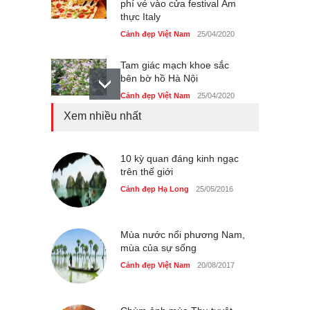
phí vé vào cửa festival Ẩm
thực Italy
Cảnh đẹp Việt Nam
25/04/2020
Tam giác mạch khoe sắc
bên bờ hồ Hà Nội
Cảnh đẹp Việt Nam
25/04/2020
Xem nhiều nhất
Bán đảo Sơn Trà sẽ là khu
du lịch quốc gia
Cảnh đẹp Việt Nam
10 kỳ quan đáng kinh ngạc
24/04/2020
trên thế giới
Những món ăn đồng quê
Cảnh đẹp Hạ Long
25/05/2016
dân dã ở Sài Gòn
Cảnh đẹp Việt Nam
25/04/2020
Mùa nước nổi phương Nam,
mùa của sự sống
Cảnh đẹp Việt Nam
20/08/2017