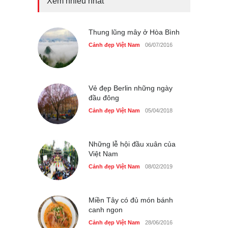
Xem nhiều nhất
Tam giác mạch khoe sắc
bên bờ hồ Hà Nội
Cảnh đẹp Việt Nam
Thung lũng mây ở Hòa Bình
25/04/2020
Cảnh đẹp Việt Nam
06/07/2016
Bán đảo Sơn Trà sẽ là khu
du lịch quốc gia
Cảnh đẹp Việt Nam
24/04/2020
Vẻ đẹp Berlin những ngày
đầu đông
Cảnh đẹp Việt Nam
05/04/2018
Những lễ hội đầu xuân của
Việt Nam
Cảnh đẹp Việt Nam
08/02/2019
Miền Tây có đủ món bánh
canh ngon
Cảnh đẹp Việt Nam
28/06/2016