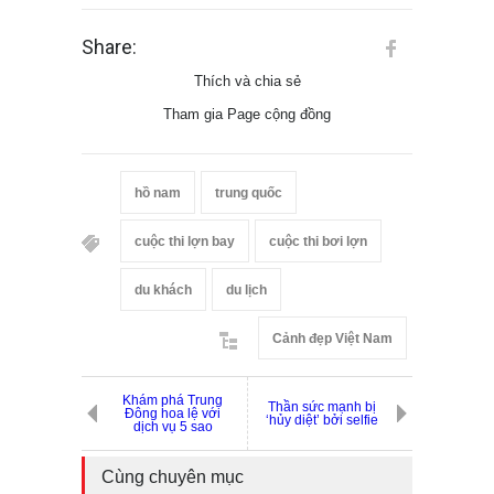
Share:
Thích và chia sẻ
Tham gia Page cộng đồng
hồ nam
trung quốc
cuộc thi lợn bay
cuộc thi bơi lợn
du khách
du lịch
Cảnh đẹp Việt Nam
Khám phá Trung
Thần sức mạnh bị
Đông hoa lệ với
‘hủy diệt’ bởi selfie
dịch vụ 5 sao
Cùng chuyên mục