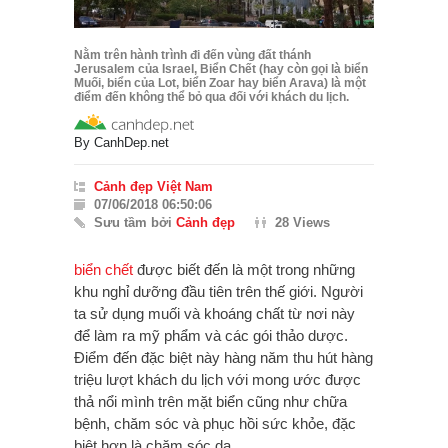
Nằm trên hành trình đi đến vùng đất thánh
Jerusalem của Israel, Biển Chết (hay còn gọi là biển
Muối, biển của Lot, biển Zoar hay biển Arava) là một
điểm đến không thể bỏ qua đối với khách du lịch.
By
CanhDep.net
Cảnh đẹp Việt Nam
07/06/2018 06:50:06
Sưu tầm bởi
Cảnh đẹp
28 Views
biển chết
được biết đến là một trong những
khu nghỉ dưỡng đầu tiên trên thế giới. Người
ta sử dụng muối và khoáng chất từ nơi này
để làm ra mỹ phẩm và các gói thảo dược.
Điểm đến đặc biệt này hàng năm thu hút hàng
triệu lượt khách du lịch với mong ước được
thả nổi mình trên mặt biển cũng như chữa
bệnh, chăm sóc và phục hồi sức khỏe, đặc
biệt hơn là chăm sóc da.