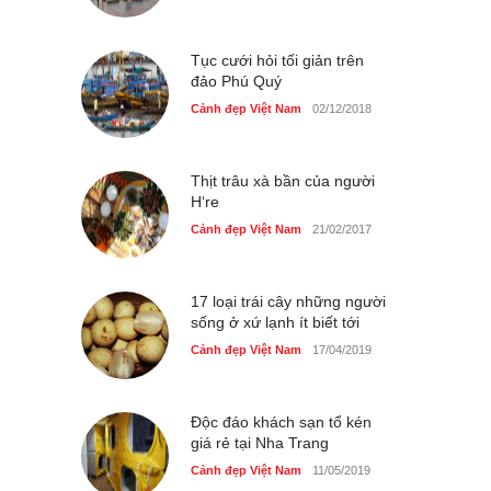
dân dã ở Sài Gòn
Cảnh đẹp Việt Nam
25/04/2020
Tục cưới hỏi tối giản trên
đảo Phú Quý
Cảnh đẹp Việt Nam
02/12/2018
Thịt trâu xà bần của người
H‘re
Cảnh đẹp Việt Nam
21/02/2017
17 loại trái cây những người
sống ở xứ lạnh ít biết tới
Cảnh đẹp Việt Nam
17/04/2019
Độc đáo khách sạn tổ kén
giá rẻ tại Nha Trang
Cảnh đẹp Việt Nam
11/05/2019