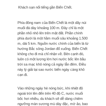
Khách sạn nổi tiếng gần Biển Chết.
Phía đông nam của Biển Chết là một dãy núi
muối đá dày khoảng 100 m. Ðây chỉ là một
phần nhỏ nhô lên trên mặt đất. Phần chính
phía dưới là một hầm muối sâu khoảng 1.500
m, dài 5 km. Nguồn nước chính của biển là từ
hướng Bắc sông Jordan đổ xuống. Biển Chết
không cho đi mà chỉ nhận về. Bên cạnh đó,
luôn có một lượng lớn hơi nước bốc lên bầu
trời sa mạc khô nóng cả ngày lẫn đêm. Điều
này lý giải tại sao nước biển ngày càng khô
cạn đi.
Vào những ngày hè nóng bức, khi nhiệt độ
ngoài trời lên đến trên 40 độ C, nước muối
bốc hơi nhiều, du khách sẽ dễ dàng chiêm
ngưỡng màn sương mù dày đặc, mờ ảo, bao