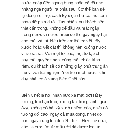
nước ngập đến ngang bụng hoặc cổ rồi nhẹ
nhàng ngả người ra phía sau. Cơ thể bạn sẽ
tự động nổi một cách kỳ diệu như có một tấm
phao đỡ phía dưới. Tuy nhiên, du khách nên
thật cẩn trọng, không để đầu và mắt ngập
trong nước vì nước muối có thể gây nguy hại
cho mắt và tai. Nếu trên cơ thể có vết trầy
xước hoặc vết cắt thì không nên xuống nước
vì sẽ rất rát. Với một tờ báo, một tờ tạp chí
hay một quyển sách, cùng một chiếc kính
râm, du khách sẽ có những giây phút thư giãn
thú vị với trải nghiệm “nổi trên mặt nước” chỉ
duy nhất có ở vùng Biển Chết này.
Biển Chết là nơi nhận bức xạ mặt trời rất lý
tưởng, khí hậu khô, không khí trong lành, giàu
ôxy, không có bất kỳ sự ô nhiễm nào, nhiệt độ
tương đối cao, ngay cả mùa đông, nhiệt độ
ban ngày cũng lên đến 30 độ C. Hơn thế nữa,
các tia cực tím từ mặt trời đã được lọc tự