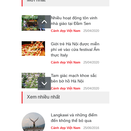
Nhiều hoạt động tôn vinh
nhà giáo tại Đầm Sen
Cảnh đẹp Việt Nam
25/04/2020
Giới trẻ Hà Nội được miễn
phí vé vào cửa festival Ẩm
thực Italy
Cảnh đẹp Việt Nam
25/04/2020
Tam giác mạch khoe sắc
bên bờ hồ Hà Nội
Cảnh đẹp Việt Nam
25/04/2020
Xem nhiều nhất
Bán đảo Sơn Trà sẽ là khu
du lịch quốc gia
Cảnh đẹp Việt Nam
Langkawi và những điểm
24/04/2020
đến không thể bỏ qua
Những món ăn đồng quê
Cảnh đẹp Việt Nam
25/06/2016