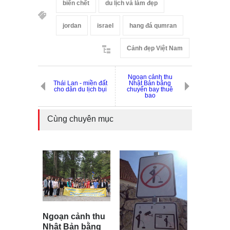
biển chết
du lịch và làm đẹp
jordan
israel
hang đá qumran
Cảnh đẹp Việt Nam
Ngoạn cảnh thu
Thái Lan - miền đất
Nhật Bản bằng
cho dân du lịch bụi
chuyến bay thuê
bao
Cùng chuyên mục
Ngoạn cảnh thu
Nhật Bản bằng