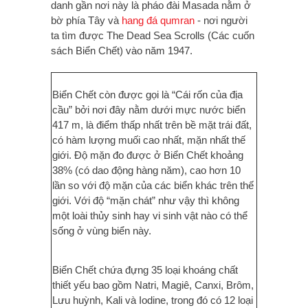
danh gần nơi này là pháo đài Masada nằm ở
bờ phía Tây và
hang đá qumran
- nơi người
ta tìm được The Dead Sea Scrolls (Các cuốn
sách Biển Chết) vào năm 1947.
Biển Chết còn được gọi là “Cái rốn của địa
cầu” bởi nơi đây nằm dưới mực nước biển
417 m, là điểm thấp nhất trên bề mặt trái đất,
có hàm lượng muối cao nhất, mặn nhất thế
giới. Độ mặn đo được ở Biển Chết khoảng
38% (có dao động hàng năm), cao hơn 10
lần so với độ mặn của các biển khác trên thế
giới. Với độ “mặn chát” như vậy thì không
một loài thủy sinh hay vi sinh vật nào có thể
sống ở vùng biển này.
Biển Chết chứa đựng 35 loại khoáng chất
thiết yếu bao gồm Natri, Magiê, Canxi, Brôm,
Lưu huỳnh, Kali và Iodine, trong đó có 12 loại