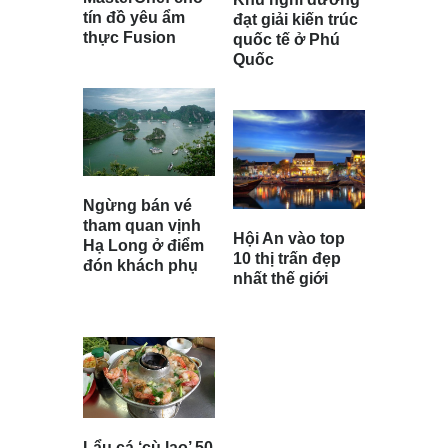
tín đồ yêu ẩm
đạt giải kiến trúc
thực Fusion
quốc tế ở Phú
Quốc
Ngừng bán vé
tham quan vịnh
Hội An vào top
Hạ Long ở điểm
10 thị trấn đẹp
đón khách phụ
nhất thế giới
Lẩu cá ‘cù lao’ 50