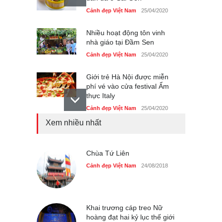
Cảnh đẹp Việt Nam
25/04/2020
Nhiều hoạt động tôn vinh
nhà giáo tại Đầm Sen
Cảnh đẹp Việt Nam
25/04/2020
Giới trẻ Hà Nội được miễn
phí vé vào cửa festival Ẩm
thực Italy
Cảnh đẹp Việt Nam
25/04/2020
Xem nhiều nhất
Tam giác mạch khoe sắc
bên bờ hồ Hà Nội
Cảnh đẹp Việt Nam
Chùa Tứ Liên
25/04/2020
Cảnh đẹp Việt Nam
24/08/2018
Bán đảo Sơn Trà sẽ là khu
du lịch quốc gia
Cảnh đẹp Việt Nam
24/04/2020
Khai trương cáp treo Nữ
hoàng đạt hai kỷ lục thế giới