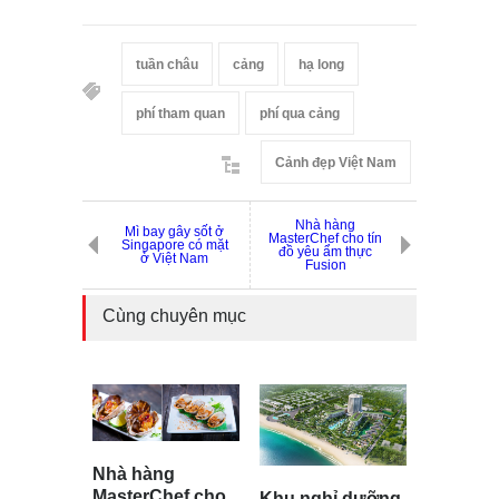
tuần châu
cảng
hạ long
phí tham quan
phí qua cảng
Cảnh đẹp Việt Nam
Nhà hàng
Mì bay gây sốt ở
MasterChef cho tín
Singapore có mặt
đồ yêu ẩm thực
ở Việt Nam
Fusion
Cùng chuyên mục
Nhà hàng
MasterChef cho
Khu nghỉ dưỡng