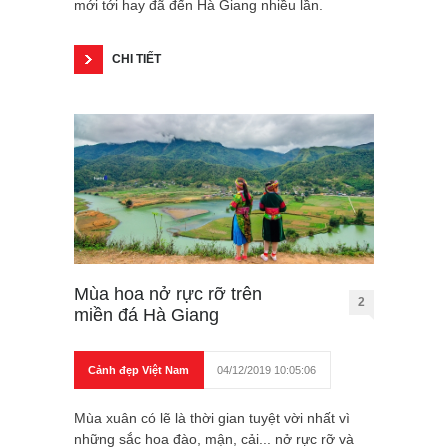
mới tới hay đã đến Hà Giang nhiều lần.
CHI TIẾT
Mùa hoa nở rực rỡ trên
2
miền đá Hà Giang
Cảnh đẹp Việt Nam
04/12/2019 10:05:06
Mùa xuân có lẽ là thời gian tuyệt vời nhất vì
những sắc hoa đào, mận, cải... nở rực rỡ và