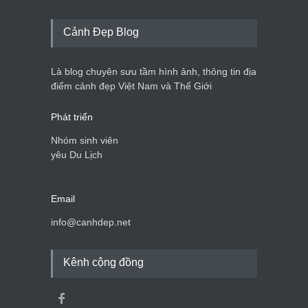
du lịch quốc gia
Cảnh đẹp Việt Nam
24/04/2020
Cảnh Đẹp Blog
Những món ăn đồng quê
dân dã ở Sài Gòn
Là blog chuyên sưu tầm hình ảnh, thông tin địa
Cảnh đẹp Việt Nam
25/04/2020
điểm cảnh đẹp Việt Nam và Thế Giới
Phát triển
Nhóm sinh viên
yêu Du Lịch
Email
info@canhdep.net
Kênh cộng đồng