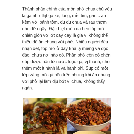
Thành phần chính của món phở chua chủ yếu
là gà như thịt gà xé, lòng, mề, tim, gan... ăn
kèm với bánh tôm, đu đủ chua và rau thơm
cho đỡ ngấy. Đặc biệt món da heo tóp mỡ
chiên giòn với ớt cay cay là gia vị không thể
thiếu để ăn chung với phở. Nhiều người đều
nhận xét, tóp mỡ ở đây khá lạ miệng và độc
đáo, chưa nơi nào có. Phần phở còn có chén
súp được nấu từ nước luộc gà, vị thanh, cho
thêm một ít hành lá và hành phi. Súp có một
lớp váng mỡ gà bên trên nhưng khi ăn chung
với phở lại làm dịu bớt vị chua, không thấy
ngán.