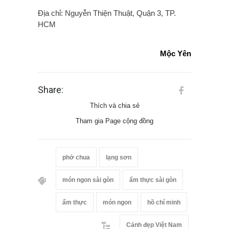
Địa chỉ: Nguyễn Thiện Thuật, Quận 3, TP.
HCM
Mộc Yên
Share:
Thích và chia sẻ
Tham gia Page cộng đồng
phở chua
lạng sơn
món ngon sài gòn
ẩm thực sài gòn
ẩm thực
món ngon
hồ chí minh
Cảnh đẹp Việt Nam