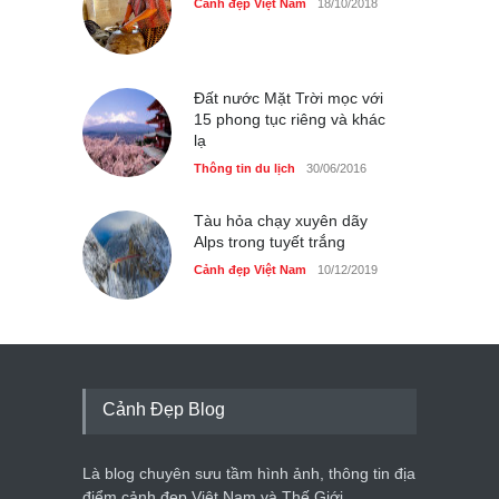
Cảnh đẹp Việt Nam
18/10/2018
Đất nước Mặt Trời mọc với
15 phong tục riêng và khác
lạ
Thông tin du lịch
30/06/2016
Tàu hỏa chạy xuyên dãy
Alps trong tuyết trắng
Cảnh đẹp Việt Nam
10/12/2019
Cảnh Đẹp Blog
Là blog chuyên sưu tầm hình ảnh, thông tin địa
điểm cảnh đẹp Việt Nam và Thế Giới