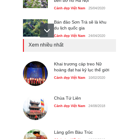
bên bờ hồ Hà Nội
Cảnh đẹp Việt Nam
25/04/2020
Bán đảo Sơn Trà sẽ là khu
du lịch quốc gia
Cảnh đẹp Việt Nam
24/04/2020
Xem nhiều nhất
Những món ăn đồng quê
dân dã ở Sài Gòn
Cảnh đẹp Việt Nam
Khai trương cáp treo Nữ
25/04/2020
hoàng đạt hai kỷ lục thế giới
Nhiều hoạt động tôn vinh
Cảnh đẹp Việt Nam
10/02/2020
nhà giáo tại Đầm Sen
Cảnh đẹp Việt Nam
25/04/2020
Chùa Tứ Liên
Cảnh đẹp Việt Nam
24/08/2018
Làng gốm Bàu Trúc