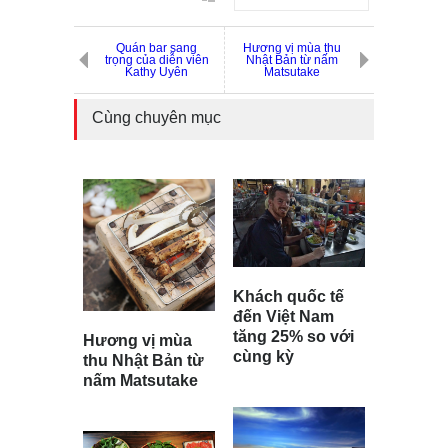
Quán bar sang
Hương vị mùa thu
trọng của diễn viên
Nhật Bản từ nấm
Kathy Uyên
Matsutake
Cùng chuyên mục
Khách quốc tế
đến Việt Nam
tăng 25% so với
Hương vị mùa
cùng kỳ
thu Nhật Bản từ
nấm Matsutake