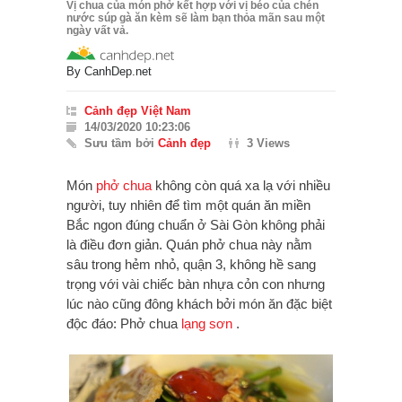
Vị chua của món phở kết hợp với vị béo của chén
nước súp gà ăn kèm sẽ làm bạn thỏa mãn sau một
ngày vất vả.
By
CanhDep.net
Cảnh đẹp Việt Nam
14/03/2020 10:23:06
Sưu tầm bởi
Cảnh đẹp
3 Views
Món
phở chua
không còn quá xa lạ với nhiều
người, tuy nhiên để tìm một quán ăn miền
Bắc ngon đúng chuẩn ở Sài Gòn không phải
là điều đơn giản. Quán phở chua này nằm
sâu trong hẻm nhỏ, quận 3, không hề sang
trọng với vài chiếc bàn nhựa cỏn con nhưng
lúc nào cũng đông khách bởi món ăn đặc biệt
độc đáo: Phở chua
lạng sơn
.