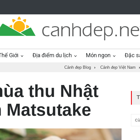
hế Giới
Địa điểm du lịch
Món ngon
Đặc s
Cảnh đẹp Blog
›
Cảnh đẹp Việt Nam
ùa thu Nhật
T
 Matsutake
Cù