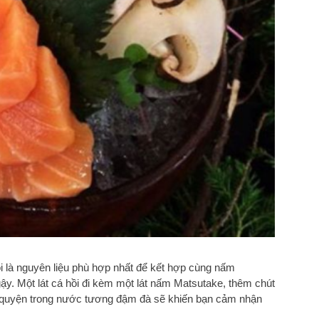
 là nguyên liệu phù hợp nhất để kết hợp cùng nấm
y. Một lát cá hồi đi kèm một lát nấm Matsutake, thêm chút
 quyện trong nước tương đậm đà sẽ khiến bạn cảm nhận