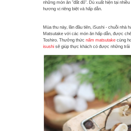
những món ăn "đắt đỏ". Dù xuất hiện tại nhiều
hương vị riêng biệt và hấp dẫn.
Mùa thu này, lần đầu tiên, iSushi - chuỗi nhà
Matsutake với các món ăn hấp dẫn, được chế 
Toshiro. Thưởng thức
nấm matsutake
cùng hơ
isushi
sẽ giúp thực khách có được những trải