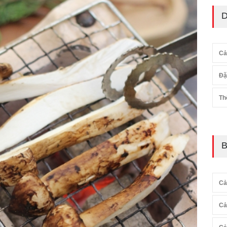
D
Cả
Đặ
Th
B
Cả
Cả