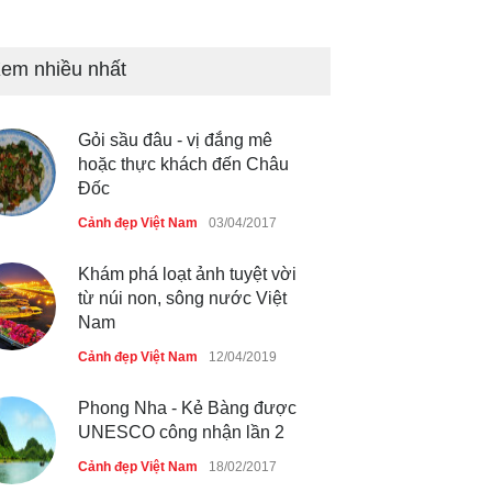
Bán đảo Sơn Trà sẽ là khu
du lịch quốc gia
Cảnh đẹp Việt Nam
24/04/2020
em nhiều nhất
Những món ăn đồng quê dân
dã ở Sài Gòn
Gỏi sầu đâu - vị đắng mê
hoặc thực khách đến Châu
Cảnh đẹp Việt Nam
25/04/2020
Đốc
Cảnh đẹp Việt Nam
03/04/2017
Khám phá loạt ảnh tuyệt vời
từ núi non, sông nước Việt
Nam
Cảnh đẹp Việt Nam
12/04/2019
Phong Nha - Kẻ Bàng được
UNESCO công nhận lần 2
Cảnh đẹp Việt Nam
18/02/2017