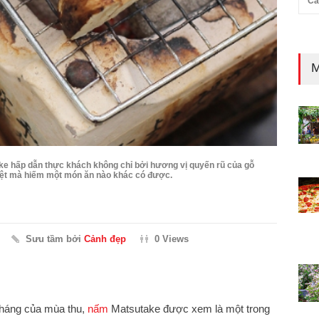
Cả
M
e hấp dẫn thực khách không chỉ bởi hương vị quyến rũ của gỗ
iệt mà hiếm một món ăn nào khác có được.
Sưu tầm bởi
Cảnh đẹp
0 Views
 tháng của mùa thu,
nấm
Matsutake được xem là một trong