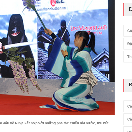
D
Cả
Đặ
Th
B
Cả
Cả
 đấu võ Ninja kết hợp với những pha tác chiến hài hước, thu hút