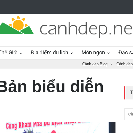
hế Giới
Địa điểm du lịch
Món ngon
Đặc s
Cảnh đẹp Blog
›
Cảnh đẹp
Bản biểu diễn
T
Cù