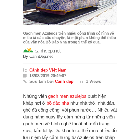
Gạch men Azulejos trên nhiều công trình có hình vẽ
miêu tả các câu chuyện, là một phần không thể thiếu
của văn hóa Bồ Đào Nha trong 5 thế kỷ qua.
By
CanhDep.net
Cảnh đẹp Việt Nam
18/08/2019 20:49:07
Sưu tầm bởi
Cảnh đẹp
1 Views
Những viên
gạch men
azulejos
xuất hiện
khắp nơi ở
bồ đào nha
như nhà thờ, nhà dân,
ghế đá công cộng, vòi phun nước…
Nhiều vật
dụng hàng ngày lấy cảm hứng từ những viên
gạch men vẽ hình nghệ thuật như đồ trang
sức, tấm lót ly. Du khách có thể mua nhiều đồ
lưu niệm lấy cảm hứng từ Azulejos trên khắp