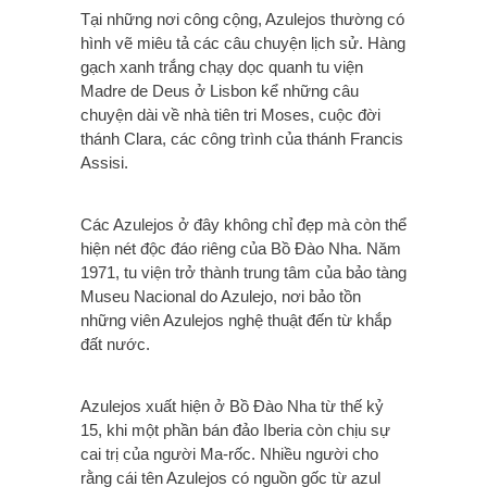
Tại những nơi công cộng, Azulejos thường có
hình vẽ miêu tả các câu chuyện lịch sử.
Hàng
gạch xanh trắng chạy dọc quanh tu viện
Madre de Deus ở Lisbon kể những câu
chuyện dài về nhà tiên tri Moses, cuộc đời
thánh Clara, các công trình của thánh Francis
Assisi.
Các Azulejos ở đây không chỉ đẹp mà còn thể
hiện nét độc đáo riêng của Bồ Đào Nha. Năm
1971, tu viện trở thành trung tâm của bảo tàng
Museu Nacional do Azulejo, nơi bảo tồn
những viên Azulejos nghệ thuật đến từ khắp
đất nước.
Azulejos xuất hiện ở Bồ Đào Nha từ thế kỷ
15, khi một phần bán đảo Iberia còn chịu sự
cai trị của người Ma-rốc. Nhiều người cho
rằng cái tên Azulejos có nguồn gốc từ azul