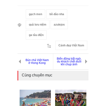
gạch men
bồ đào nha
quà lưu niệm
azulejos
ga tàu điện
Cảnh đẹp Việt Nam
Biển động bất ngờ,
Bún chả Việt Nam
du khách chết đuối
ở Hong Kong
khi chụp ảnh
Cùng chuyên mục