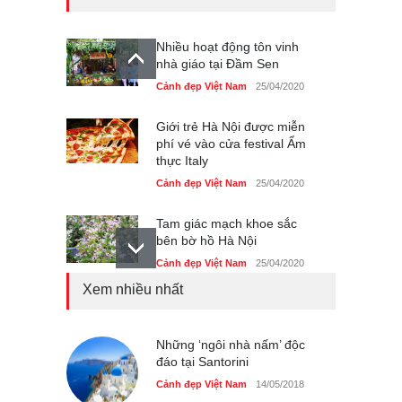
Nhiều hoạt động tôn vinh
nhà giáo tại Đầm Sen
Cảnh đẹp Việt Nam
25/04/2020
Giới trẻ Hà Nội được miễn
phí vé vào cửa festival Ẩm
thực Italy
Cảnh đẹp Việt Nam
25/04/2020
Tam giác mạch khoe sắc
bên bờ hồ Hà Nội
Cảnh đẹp Việt Nam
25/04/2020
Xem nhiều nhất
Bán đảo Sơn Trà sẽ là khu
du lịch quốc gia
Cảnh đẹp Việt Nam
Những ‘ngôi nhà nấm’ độc
24/04/2020
đáo tại Santorini
Những món ăn đồng quê
Cảnh đẹp Việt Nam
14/05/2018
dân dã ở Sài Gòn