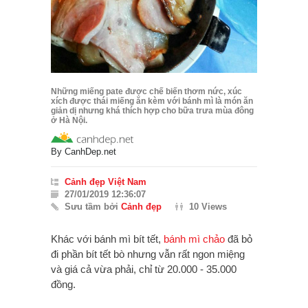
Những miếng pate được chế biến thơm nức, xúc
xích được thái miếng ăn kèm với bánh mì là món ăn
giản dị nhưng khá thích hợp cho bữa trưa mùa đông
ở Hà Nội.
By
CanhDep.net
Cảnh đẹp Việt Nam
27/01/2019 12:36:07
Sưu tầm bởi
Cảnh đẹp
10 Views
Khác với bánh mì bít tết,
bánh mì chảo
đã bỏ
đi phần bít tết bò nhưng vẫn rất ngon miệng
và giá cả vừa phải, chỉ từ 20.000 - 35.000
đồng.