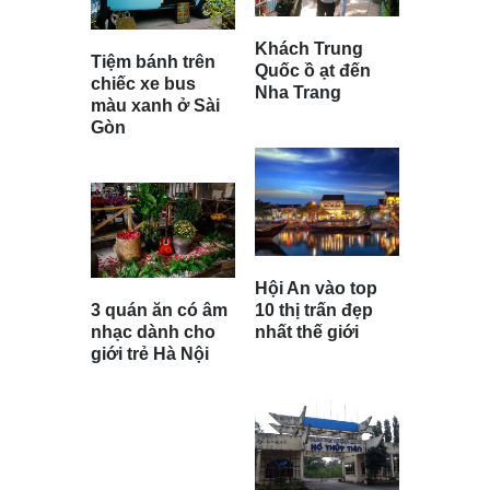
Khách Trung
Tiệm bánh trên
Quốc ồ ạt đến
chiếc xe bus
Nha Trang
màu xanh ở Sài
Gòn
Hội An vào top
3 quán ăn có âm
10 thị trấn đẹp
nhạc dành cho
nhất thế giới
giới trẻ Hà Nội