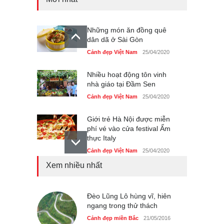
Những món ăn đồng quê
dân dã ở Sài Gòn
Cảnh đẹp Việt Nam
25/04/2020
Nhiều hoạt động tôn vinh
nhà giáo tại Đầm Sen
Cảnh đẹp Việt Nam
25/04/2020
Giới trẻ Hà Nội được miễn
phí vé vào cửa festival Ẩm
thực Italy
Cảnh đẹp Việt Nam
25/04/2020
Xem nhiều nhất
Tam giác mạch khoe sắc
bên bờ hồ Hà Nội
Cảnh đẹp Việt Nam
Đèo Lũng Lô hùng vĩ, hiên
25/04/2020
ngang trong thử thách
Bán đảo Sơn Trà sẽ là khu
Cảnh đẹp miền Bắc
21/05/2016