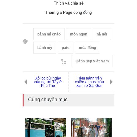
Thích và chia sẻ
Tham gia Page cộng đồng
bánh mì chảo
món ngon
hà nội
bánh mỳ
pate
mùa đông
Cảnh đẹp Việt Nam
Xôi cọ bùi ngậy
Tiệm bánh trên
của người Tày ở
chiếc xe bus màu
Phú Thọ
xanh ở Sài Gòn
Cùng chuyên mục