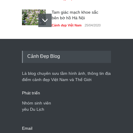
Tam giác mạch khoe sắc
bên bờ hồ Hà Nội
Cảnh đẹp Việt Nam
25/04/2020
Bán đảo Sơn Trà sẽ là khu
du lịch quốc gia
Cảnh đẹp Việt Nam
24/04/2020
Cảnh Đẹp Blog
Những món ăn đồng quê
dân dã ở Sài Gòn
Là blog chuyên sưu tầm hình ảnh, thông tin địa
Cảnh đẹp Việt Nam
25/04/2020
điểm cảnh đẹp Việt Nam và Thế Giới
Phát triển
Nhóm sinh viên
yêu Du Lịch
Email