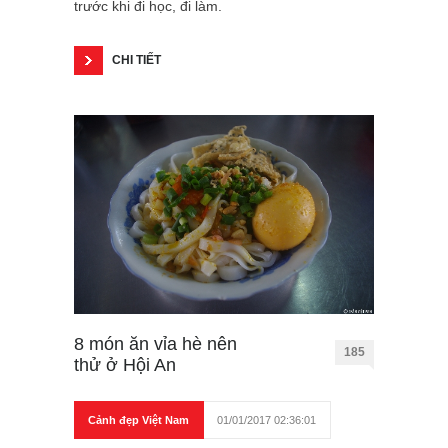
trước khi đi học, đi làm.
CHI TIẾT
8 món ăn vỉa hè nên
185
thử ở Hội An
Cảnh đẹp Việt Nam
01/01/2017 02:36:01