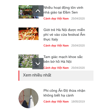
Nhiều hoạt động tôn vinh
nhà giáo tại Đầm Sen
Cảnh đẹp Việt Nam
25/04/2020
Giới trẻ Hà Nội được miễn
phí vé vào cửa festival Ẩm
thực Italy
Cảnh đẹp Việt Nam
25/04/2020
Tam giác mạch khoe sắc
bên bờ hồ Hà Nội
Cảnh đẹp Việt Nam
25/04/2020
Xem nhiều nhất
Bán đảo Sơn Trà sẽ là khu
du lịch quốc gia
Cảnh đẹp Việt Nam
Phi công Ấn Độ thừa nhận
24/04/2020
không biết hạ cánh
Những món ăn đồng quê
Cảnh đẹp Việt Nam
18/05/2019
dân dã ở Sài Gòn