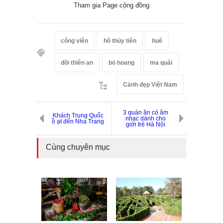
Tham gia Page cộng đồng
công viên
hồ thủy tiên
huế
đồi thiên an
bỏ hoang
ma quái
Cảnh đẹp Việt Nam
3 quán ăn có âm
Khách Trung Quốc
nhạc dành cho
ồ ạt đến Nha Trang
giới trẻ Hà Nội
Cùng chuyên mục