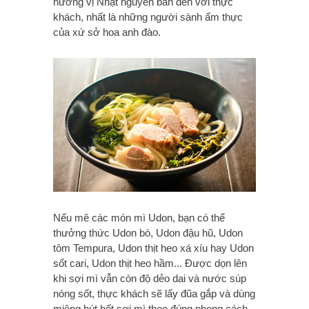
hương vị Nhật nguyên bản đến với thực
khách, nhất là những người sành ẩm thực
của xứ sở hoa anh đào.
Nếu mê các món mì Udon, bạn có thể
thưởng thức Udon bò, Udon đậu hũ, Udon
tôm Tempura, Udon thịt heo xá xíu hay Udon
sốt cari, Udon thịt heo hầm... Được dọn lên
khi sợi mì vẫn còn độ dẻo dai và nước súp
nóng sốt, thực khách sẽ lấy đũa gắp và dùng
miệng hút hết sợi mì theo đúng phong cách