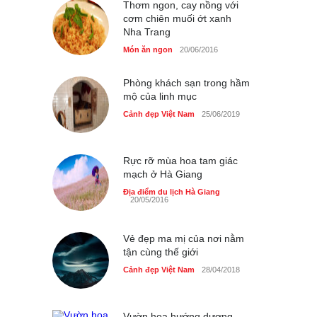
Cảnh đẹp Việt Nam
Thơm ngon, cay nồng với
25/04/2020
cơm chiên muối ớt xanh
Nha Trang
Nhiều hoạt động tôn vinh
nhà giáo tại Đầm Sen
Món ăn ngon
20/06/2016
Cảnh đẹp Việt Nam
25/04/2020
Phòng khách sạn trong hầm
mộ của linh mục
Cảnh đẹp Việt Nam
25/06/2019
Rực rỡ mùa hoa tam giác
mạch ở Hà Giang
Địa điểm du lịch Hà Giang
20/05/2016
Vẻ đẹp ma mị của nơi nằm
tận cùng thế giới
Cảnh đẹp Việt Nam
28/04/2018
Vườn hoa hướng dương