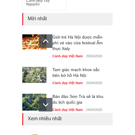
Cảnh đẹp Tây
Nguyên
Mới nhất
Giới trẻ Hà Nội được miễn
phí vé vào cửa festival Ẩm
thực Italy
Cảnh đẹp Việt Nam
25/04/2020
Tam giác mạch khoe sắc
bên bờ hồ Hà Nội
Cảnh đẹp Việt Nam
25/04/2020
Bán đảo Sơn Trà sẽ là khu
du lịch quốc gia
Cảnh đẹp Việt Nam
24/04/2020
Xem nhiều nhất
Những món ăn đồng quê
dân dã ở Sài Gòn