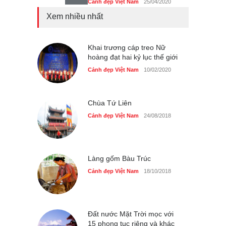
Cảnh đẹp Việt Nam
25/04/2020
Xem nhiều nhất
Tam giác mạch khoe sắc
bên bờ hồ Hà Nội
Cảnh đẹp Việt Nam
Khai trương cáp treo Nữ
25/04/2020
hoàng đạt hai kỷ lục thế giới
Bán đảo Sơn Trà sẽ là khu
Cảnh đẹp Việt Nam
10/02/2020
du lịch quốc gia
Cảnh đẹp Việt Nam
24/04/2020
Chùa Tứ Liên
Cảnh đẹp Việt Nam
24/08/2018
Làng gốm Bàu Trúc
Cảnh đẹp Việt Nam
18/10/2018
Đất nước Mặt Trời mọc với
15 phong tục riêng và khác