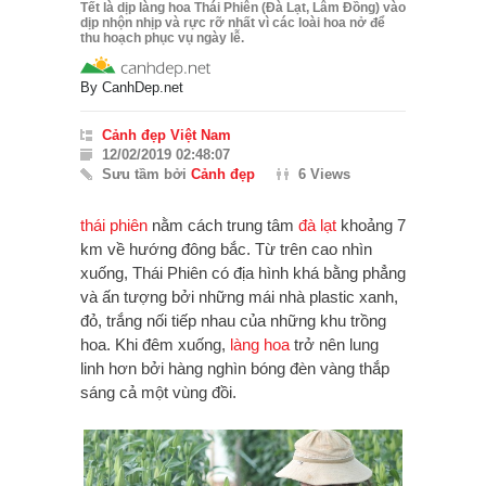
Tết là dịp làng hoa Thái Phiên (Đà Lạt, Lâm Đồng) vào
dịp nhộn nhịp và rực rỡ nhất vì các loài hoa nở để
thu hoạch phục vụ ngày lễ.
By
CanhDep.net
Cảnh đẹp Việt Nam
12/02/2019 02:48:07
Sưu tầm bởi
Cảnh đẹp
6 Views
thái phiên
nằm cách trung tâm
đà lạt
khoảng 7
km về hướng đông bắc. Từ trên cao nhìn
xuống, Thái Phiên có địa hình khá bằng phẳng
và ấn tượng bởi những mái nhà plastic xanh,
đỏ, trắng nối tiếp nhau của những khu trồng
hoa. Khi đêm xuống,
làng hoa
trở nên lung
linh hơn bởi hàng nghìn bóng đèn vàng thắp
sáng cả một vùng đồi.