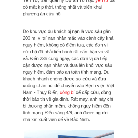
Yên Tử, Ban quản lý Dự án Tôn tạo
yên tử
đã
có mặt kịp thời, thống nhất và triển khai
phương án cứu hộ.
Do khu vực du khách bị nạn là vực sâu gần
200 m, vị trí nạn nhân mắc vào cành cây khá
nguy hiểm, không có điểm tựa, các đơn vị
cứu hộ đã phải tiến hành rất cẩn thận và vất
vả. Đến 23h cùng ngày, các đơn vị đã tiếp
cận được nạn nhân và đưa lên khỏi vực sâu
nguy hiểm, đảm bảo an toàn tính mạng. Du
khách nhanh chóng được sơ cứu và đưa
xuống chân núi để chuyển vào Bệnh viện Việt
Nam - Thụy Điển,
uông bí
để cấp cứu, đồng
thời báo tin về gia đình. Rất may, anh này chỉ
bị thương phần mềm, không nguy hiểm đến
tính mạng. Đến sáng 4/9, anh được người
nhà xin xuất viện để về Bắc Ninh.