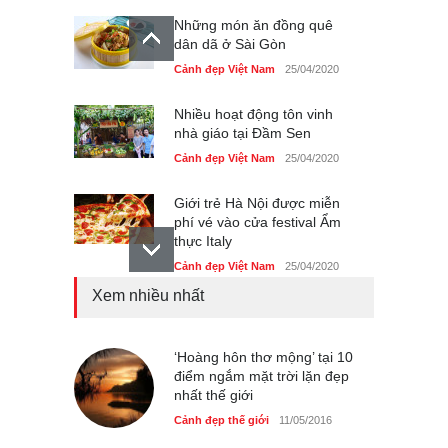
Những món ăn đồng quê
dân dã ở Sài Gòn
Cảnh đẹp Việt Nam
25/04/2020
Nhiều hoạt động tôn vinh
nhà giáo tại Đầm Sen
Cảnh đẹp Việt Nam
25/04/2020
Giới trẻ Hà Nội được miễn
phí vé vào cửa festival Ẩm
thực Italy
Cảnh đẹp Việt Nam
25/04/2020
Xem nhiều nhất
Tam giác mạch khoe sắc
bên bờ hồ Hà Nội
Cảnh đẹp Việt Nam
‘Hoàng hôn thơ mộng’ tại 10
25/04/2020
điểm ngắm mặt trời lặn đẹp
nhất thế giới
Bán đảo Sơn Trà sẽ là khu
du lịch quốc gia
Cảnh đẹp thế giới
11/05/2016
Cảnh đẹp Việt Nam
24/04/2020