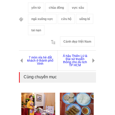
yên tử
chùa đồng
vực sâu
ngã xuống vực
cứu hộ
uông bí
tai nạn
Cảnh đẹp Việt Nam
Á hậu Thiên Lý là
7 món vỉa hè đắt
Đại sứ truyền
khách ở thành phố
thông cho du lịch
Vinh
TP HCM
Cùng chuyên mục