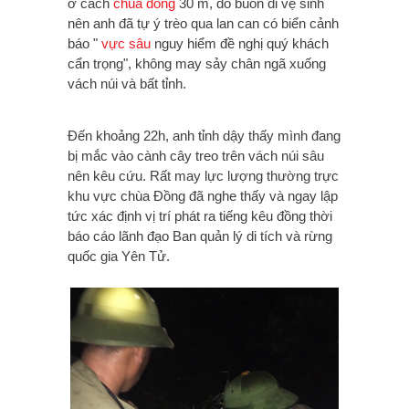
ở cách
chùa đồng
30 m, do buồn đi vệ sinh
nên anh đã tự ý trèo qua lan can có biển cảnh
báo "
vực sâu
nguy hiểm đề nghị quý khách
cẩn trọng", không may sảy chân ngã xuống
vách núi và bất tỉnh.
Đến khoảng 22h, anh tỉnh dậy thấy mình đang
bị mắc vào cành cây treo trên vách núi sâu
nên kêu cứu. Rất may lực lượng thường trực
khu vực chùa Đồng đã nghe thấy và ngay lập
tức xác định vị trí phát ra tiếng kêu đồng thời
báo cáo lãnh đạo Ban quản lý di tích và rừng
quốc gia Yên Tử.