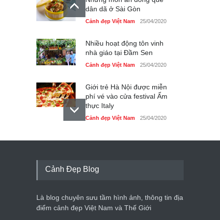
dân dã ở Sài Gòn
Cảnh đẹp Việt Nam
25/04/2020
Nhiều hoạt động tôn vinh
nhà giáo tại Đầm Sen
Cảnh đẹp Việt Nam
25/04/2020
Giới trẻ Hà Nội được miễn
phí vé vào cửa festival Ẩm
thực Italy
Cảnh đẹp Việt Nam
25/04/2020
Tam giác mạch khoe sắc
bên bờ hồ Hà Nội
Cảnh đẹp Việt Nam
25/04/2020
Cảnh Đẹp Blog
Bán đảo Sơn Trà sẽ là khu
du lịch quốc gia
Là blog chuyên sưu tầm hình ảnh, thông tin địa
Cảnh đẹp Việt Nam
24/04/2020
điểm cảnh đẹp Việt Nam và Thế Giới