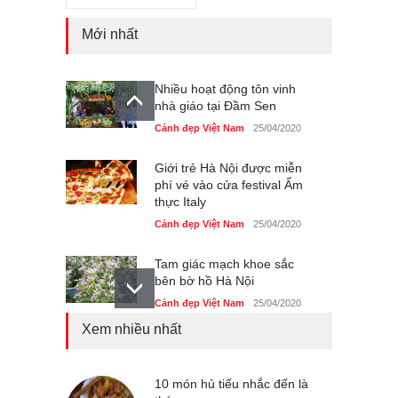
Mới nhất
Nhiều hoạt động tôn vinh
nhà giáo tại Đầm Sen
Cảnh đẹp Việt Nam
25/04/2020
Giới trẻ Hà Nội được miễn
phí vé vào cửa festival Ẩm
thực Italy
Cảnh đẹp Việt Nam
25/04/2020
Tam giác mạch khoe sắc
bên bờ hồ Hà Nội
Cảnh đẹp Việt Nam
25/04/2020
Xem nhiều nhất
Bán đảo Sơn Trà sẽ là khu
du lịch quốc gia
Cảnh đẹp Việt Nam
10 món hủ tiếu nhắc đến là
24/04/2020