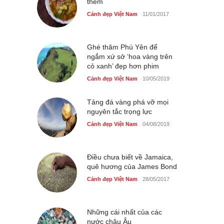
thèm
Những món ăn đồng quê
Cảnh đẹp Việt Nam
11/01/2017
dân dã ở Sài Gòn
Cảnh đẹp Việt Nam
25/04/2020
Ghé thăm Phú Yên để
ngắm xứ sở ‘hoa vàng trên
cỏ xanh’ đẹp hơn phim
Cảnh đẹp Việt Nam
10/05/2019
Tảng đá vàng phá vỡ mọi
nguyên tắc trọng lực
Cảnh đẹp Việt Nam
04/08/2019
Điều chưa biết về Jamaica,
quê hương của James Bond
Cảnh đẹp Việt Nam
28/05/2017
Những cái nhất của các
nước châu Âu