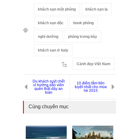
khách sạn một phòng
khách sạn lạ
khách sạn độc
book phòng
nghỉ dưỡng
phòng trưng bày
khách sạn ở italy
Cảnh đẹp Việt Nam
Du khách suýt chết
10 điểm tắm tiên
vì hướng dẫn viên
tuyệt nhất cho mùa
quên thắt dây an
hè 2015
toàn
Cùng chuyên mục