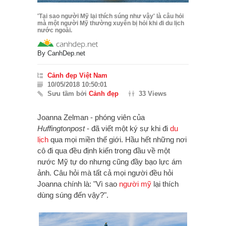
'Tại sao người Mỹ lại thích súng như vậy' là câu hỏi
mà một người Mỹ thường xuyên bị hỏi khi đi du lịch
nước ngoài.
By
CanhDep.net
Cảnh đẹp Việt Nam
10/05/2018 10:50:01
Sưu tầm bởi
Cảnh đẹp
33 Views
Joanna Zelman - phóng viên của
Huffingtonpost
- đã viết một ký sự khi đi
du
lịch
qua mọi miền thế giới. Hầu hết những nơi
cô đi qua đều định kiến trong đầu về một
nước Mỹ tự do nhưng cũng đầy bạo lực ám
ảnh. Câu hỏi mà tất cả mọi người đều hỏi
Joanna chính là: "Vì sao
người mỹ
lại thích
dùng súng đến vậy?".