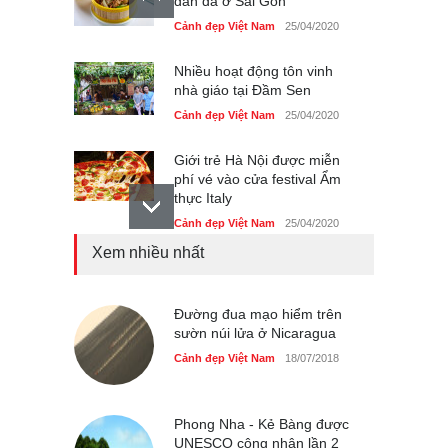
dân dã ở Sài Gòn
Cảnh đẹp Việt Nam
25/04/2020
Nhiều hoạt động tôn vinh
nhà giáo tại Đầm Sen
Cảnh đẹp Việt Nam
25/04/2020
Giới trẻ Hà Nội được miễn
phí vé vào cửa festival Ẩm
thực Italy
Cảnh đẹp Việt Nam
25/04/2020
Xem nhiều nhất
Tam giác mạch khoe sắc
bên bờ hồ Hà Nội
Cảnh đẹp Việt Nam
Đường đua mạo hiểm trên
25/04/2020
sườn núi lửa ở Nicaragua
Bán đảo Sơn Trà sẽ là khu
Cảnh đẹp Việt Nam
18/07/2018
du lịch quốc gia
Cảnh đẹp Việt Nam
24/04/2020
Phong Nha - Kẻ Bàng được
UNESCO công nhận lần 2