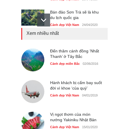
Bán đảo Sơn Trà sẽ là khu
du lịch quốc gia
Cảnh đẹp Việt Nam
24/04/2020
Xem nhiều nhất
Những món ăn đồng quê
dân dã ở Sài Gòn
Cảnh đẹp Việt Nam
Đến thăm cánh đồng ‘Nhất
25/04/2020
Thanh’ ở Tây Bắc
Nhiều hoạt động tôn vinh
Cảnh đẹp miền Bắc
02/06/2016
nhà giáo tại Đầm Sen
Cảnh đẹp Việt Nam
25/04/2020
Hành khách bị cấm bay suốt
đời vì khoe ‘của quý’
Cảnh đẹp Việt Nam
04/01/2019
Vị ngọt thơm của món
nướng Yakiniku Nhật Bản
Cảnh đẹp Việt Nam
15/01/2020