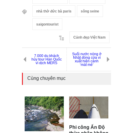
nhà thờ đức bà paris
sông seine
saigontourist
Cảnh đẹp Việt Nam
Suối nước nóng ở
7.000 du khách
Nhật đóng cửa vì
hủy tour Hàn Quốc
xuất hiện cảnh
vì dịch MERS
‘mát mẻ’
Cùng chuyên mục
Phi công Ấn Độ