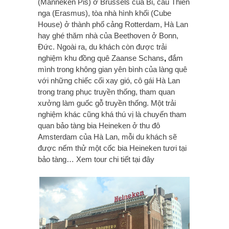
(Manneken Pis) ở Brussels của Bỉ, cầu Thiên
nga (Erasmus), tòa nhà hình khối (Cube
House) ở thành phố cảng Rotterdam, Hà Lan
hay ghé thăm nhà của Beethoven ở Bonn,
Đức. Ngoài ra, du khách còn được trải
nghiệm khu đồng quê Zaanse Schans
,
đắm
mình trong không gian yên bình của làng quê
với những chiếc cối xay gió, cô gái Hà Lan
trong trang phục truyền thống, tham quan
xưởng làm guốc gỗ truyền thống. Một trải
nghiệm khác cũng khá thú vị là chuyến tham
quan bảo tàng bia Heineken ở thu đô
Amsterdam của Hà Lan, mỗi du khách sẽ
được nếm thử một cốc bia Heineken tươi tại
bảo tàng… Xem tour chi tiết tại đây