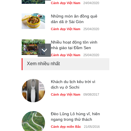
Cảnh đẹp Việt Nam
24/04/2020
Những món ăn đồng quê
dân dã ở Sài Gòn
Cảnh đẹp Việt Nam
25/04/2020
Nhiều hoạt động tôn vinh
nhà giáo tại Đầm Sen
Cảnh đẹp Việt Nam
25/04/2020
Xem nhiều nhất
Giới trẻ Hà Nội được miễn
phí vé vào cửa festival Ẩm
thực Italy
Khách du lịch kêu trời vì
Cảnh đẹp Việt Nam
dịch vụ ở Sochi
25/04/2020
Cảnh đẹp Việt Nam
09/08/2017
Tam giác mạch khoe sắc
bên bờ hồ Hà Nội
Cảnh đẹp Việt Nam
25/04/2020
Đèo Lũng Lô hùng vĩ, hiên
ngang trong thử thách
Cảnh đẹp miền Bắc
21/05/2016