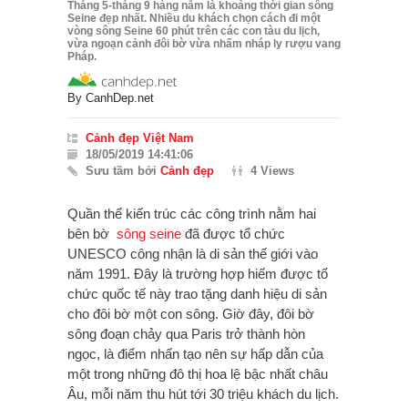
Tháng 5-tháng 9 hàng năm là khoảng thời gian sông
Seine đẹp nhất. Nhiều du khách chọn cách đi một
vòng sông Seine 60 phút trên các con tàu du lịch,
vừa ngoạn cảnh đôi bờ vừa nhấm nháp ly rượu vang
Pháp.
By
CanhDep.net
Cảnh đẹp Việt Nam
18/05/2019 14:41:06
Sưu tầm bởi
Cảnh đẹp
4 Views
Quần thể kiến trúc các công trình nằm hai
bên bờ
sông seine
đã được tổ chức
UNESCO công nhận là di sản thế giới vào
năm 1991. Đây là trường hợp hiếm được tổ
chức quốc tế này trao tặng danh hiệu di sản
cho đôi bờ một con sông. Giờ đây, đôi bờ
sông đoạn chảy qua Paris trở thành hòn
ngọc, là điểm nhấn tạo nên sự hấp dẫn của
một trong những đô thị hoa lệ bậc nhất châu
Âu, mỗi năm thu hút tới 30 triệu khách du lịch.