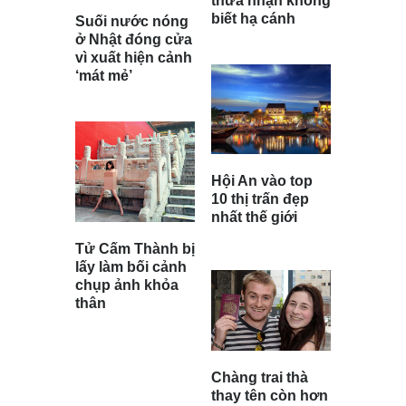
thừa nhận không
biết hạ cánh
Suối nước nóng
ở Nhật đóng cửa
vì xuất hiện cảnh
‘mát mẻ’
Hội An vào top
10 thị trấn đẹp
nhất thế giới
Tử Cấm Thành bị
lấy làm bối cảnh
chụp ảnh khỏa
thân
Chàng trai thà
thay tên còn hơn