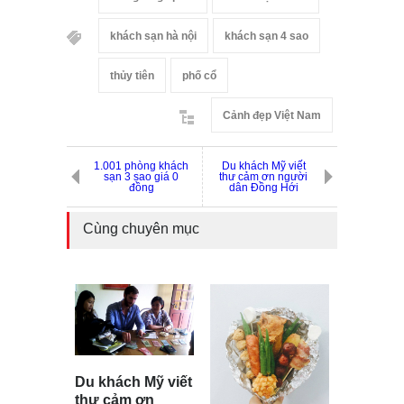
khách sạn hà nội
khách sạn 4 sao
thủy tiên
phố cổ
Cảnh đẹp Việt Nam
1.001 phòng khách
Du khách Mỹ viết
sạn 3 sao giá 0
thư cảm ơn người
đồng
dân Đồng Hới
Cùng chuyên mục
Du khách Mỹ viết
thư cảm ơn