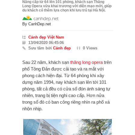
Nâng cấp từ 64 lên 101 phòng, khách sạn Thăng
Long Opera vừa khai trương với diện mạo mới, giúp
du khách có thêm lựa chọn khi lưu trú tại Hà Nội.
By
CanhDep.net
Cảnh đẹp Việt Nam
13/04/2020 06:45:06
Sưu tầm bởi
Cảnh đẹp
0 Views
Sau 22 năm, khách sạn
thăng long opera
trên
phố Tông Đản được cải tạo và ra mắt với
phong cách hiện đại. Từ 64 phòng khi xây
dựng năm 1994, nay khách sạn lên tới 101
phòng, tất cả đều có cửa sổ đón ánh sáng tự
nhiên, trang bị tiện nghi cao cấp. Hơn nửa
trong số đó có ban công riêng nhìn ra phố xá
nhộn nhịp.