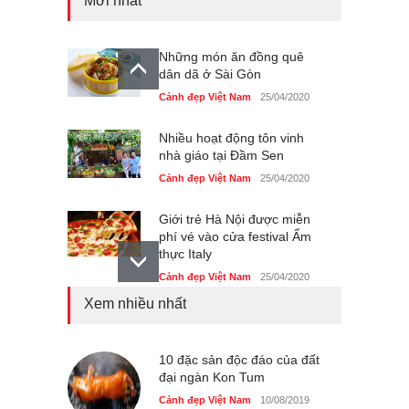
Mới nhất
Những món ăn đồng quê
dân dã ở Sài Gòn
Cảnh đẹp Việt Nam
25/04/2020
Nhiều hoạt động tôn vinh
nhà giáo tại Đầm Sen
Cảnh đẹp Việt Nam
25/04/2020
Giới trẻ Hà Nội được miễn
phí vé vào cửa festival Ẩm
thực Italy
Cảnh đẹp Việt Nam
25/04/2020
Xem nhiều nhất
Tam giác mạch khoe sắc
bên bờ hồ Hà Nội
Cảnh đẹp Việt Nam
10 đặc sản độc đáo của đất
25/04/2020
đại ngàn Kon Tum
Bán đảo Sơn Trà sẽ là khu
Cảnh đẹp Việt Nam
10/08/2019