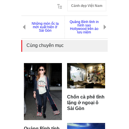
Cảnh đẹp Việt Nam
Quảng Bình tính in
Những món ốc lạ
hình sao
mới xuất hiện ở
Hollywood trên áo
Sài Gòn
lưu niệm
Cùng chuyên mục
Chốn cà phê tĩnh
lặng ở ngoại ô
Sài Gòn
Quảng Bình tính