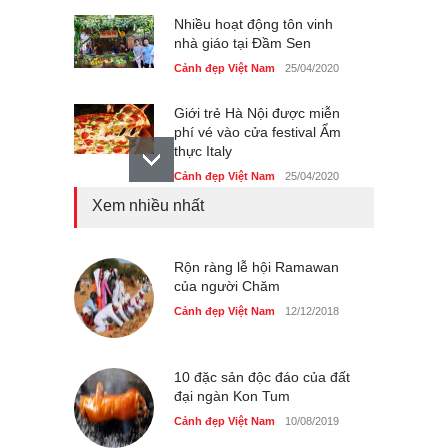
Nhiều hoạt động tôn vinh
nhà giáo tại Đầm Sen
Cảnh đẹp Việt Nam
25/04/2020
Giới trẻ Hà Nội được miễn
phí vé vào cửa festival Ẩm
thực Italy
Cảnh đẹp Việt Nam
25/04/2020
Xem nhiều nhất
Tam giác mạch khoe sắc
bên bờ hồ Hà Nội
Cảnh đẹp Việt Nam
Rộn ràng lễ hội Ramawan
25/04/2020
của người Chăm
Bán đảo Sơn Trà sẽ là khu
Cảnh đẹp Việt Nam
12/12/2018
du lịch quốc gia
Cảnh đẹp Việt Nam
24/04/2020
10 đặc sản độc đáo của đất
đại ngàn Kon Tum
Cảnh đẹp Việt Nam
10/08/2019