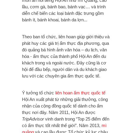
món ăn nổi tiếng Hội An như mì Quảng, cao
lầu, cơm gà, bánh bao, bánh vạc… và trình
diễn chế biến các loại bánh đặc trưng gồm
bánh ít, bánh khoai, bánh da lợn...
Theo ban tổ chức, liên hoan giúp giới thiệu và
phát huy các giá trị ẩm thực địa phương, qua
đó quảng bá hình ảnh văn hóa – du lịch, văn
hóa - ẩm thực của thành phố Hội An đến du
khách trong và ngoài nước. Đây cũng là cơ
hội để đầu bếp, người dân và du khách giao
lưu với các chuyên gia ẩm thực quốc tế.
Ý tưởng tổ chức
liên hoan ẩm thực quốc tế
Hội An xuất phát từ những giải thưởng, công
nhận của cộng đồng quốc tế dành cho ẩm
thực nơi đây. Năm 2011, Hội An được
TripAdvisor
vinh danh trong “Top 25 điểm đến
có ẩm thực tốt nhất thế giới”. Năm 2013,
mì
quảng
và cao lầu được Tổ chức kỷ lục châu