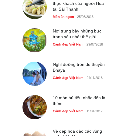
thực khách của người Hoa
tại Sài Thành
Bán đảo Sơn Trà sẽ là khu
du lịch quốc gia
Món ăn ngon
25/05/2016
Cảnh đẹp Việt Nam
24/04/2020
Nơi trưng bày những bức
tranh xấu nhất thế giới
Cảnh đẹp Việt Nam
29/07/2018
Nghỉ dưỡng trên du thuyền
Bhaya
Cảnh đẹp Việt Nam
24/11/2018
10 món hủ tiếu nhắc đến là
thèm
Cảnh đẹp Việt Nam
11/01/2017
Vẻ đẹp hoa đào các vùng