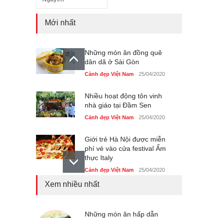
Mới nhất
Những món ăn đồng quê
dân dã ở Sài Gòn
Cảnh đẹp Việt Nam
25/04/2020
Nhiều hoạt động tôn vinh
nhà giáo tại Đầm Sen
Cảnh đẹp Việt Nam
25/04/2020
Giới trẻ Hà Nội được miễn
phí vé vào cửa festival Ẩm
thực Italy
Cảnh đẹp Việt Nam
25/04/2020
Xem nhiều nhất
Tam giác mạch khoe sắc
bên bờ hồ Hà Nội
Cảnh đẹp Việt Nam
Những món ăn hấp dẫn
25/04/2020