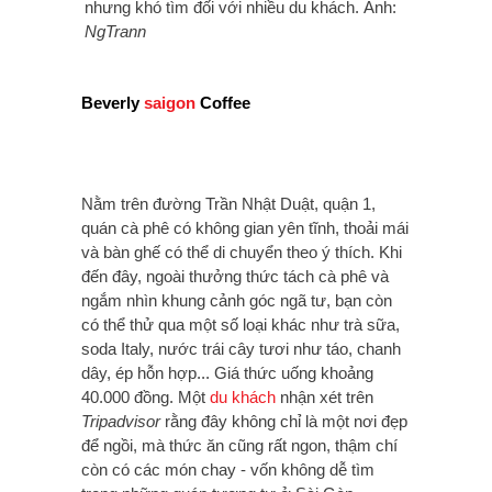
nhưng khó tìm đối với nhiều du khách. Ảnh:
NgTrann
Beverly
saigon
Coffee
Nằm trên đường Trần Nhật Duật, quận 1,
quán cà phê có không gian yên tĩnh, thoải mái
và bàn ghế có thể di chuyển theo ý thích. Khi
đến đây, ngoài thưởng thức tách cà phê và
ngắm nhìn khung cảnh góc ngã tư, bạn còn
có thể thử qua một số loại khác như trà sữa,
soda Italy, nước trái cây tươi như táo, chanh
dây, ép hỗn hợp... Giá thức uống khoảng
40.000 đồng. Một
du khách
nhận xét trên
Tripadvisor
rằng đây không chỉ là một nơi đẹp
để ngồi, mà thức ăn cũng rất ngon, thậm chí
còn có các món chay - vốn không dễ tìm