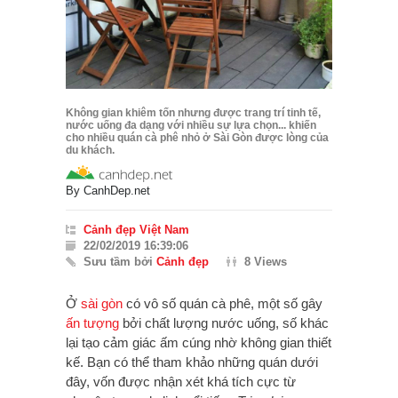
Không gian khiêm tốn nhưng được trang trí tinh tế,
nước uống đa dạng với nhiều sự lựa chọn... khiến
cho nhiều quán cà phê nhỏ ở Sài Gòn được lòng của
du khách.
By
CanhDep.net
Cảnh đẹp Việt Nam
22/02/2019 16:39:06
Sưu tầm bởi
Cảnh đẹp
8 Views
Ở
sài gòn
có vô số quán cà phê, một số gây
ấn tượng
bởi chất lượng nước uống, số khác
lại tạo cảm giác ấm cúng nhờ không gian thiết
kế. Bạn có thể tham khảo những quán dưới
đây, vốn được nhận xét khá tích cực từ