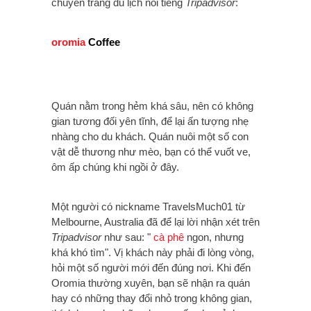
chuyên trang du lịch nổi tiếng
Tripadvisor
:
oromia
Coffee
Quán nằm trong hẻm khá sâu, nên có không
gian tương đối yên tĩnh, để lại ấn tượng nhẹ
nhàng cho du khách. Quán nuôi một số con
vật dễ thương như mèo, bạn có thể vuốt ve,
ôm ấp chúng khi ngồi ở đây.
Một người có nickname TravelsMuch01 từ
Melbourne, Australia đã để lại lời nhận xét trên
Tripadvisor
như sau: "
cà phê
ngon, nhưng
khá khó tìm". Vị khách này phải đi lòng vòng,
hỏi một số người mới đến đúng nơi. Khi đến
Oromia thường xuyên, bạn sẽ nhận ra quán
hay có những thay đổi nhỏ trong không gian,