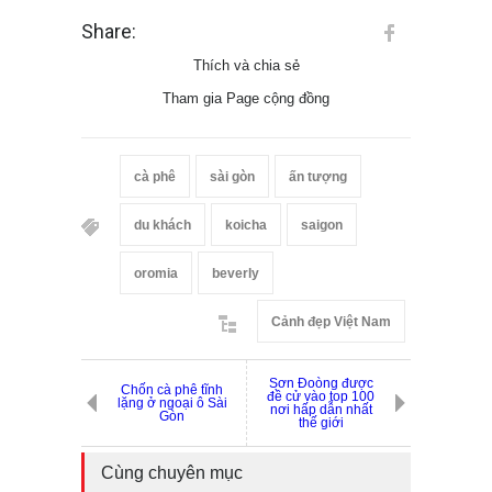
Share:
Thích và chia sẻ
Tham gia Page cộng đồng
cà phê
sài gòn
ấn tượng
du khách
koicha
saigon
oromia
beverly
Cảnh đẹp Việt Nam
Sơn Đoòng được
Chốn cà phê tĩnh
đề cử vào top 100
lặng ở ngoại ô Sài
nơi hấp dẫn nhất
Gòn
thế giới
Cùng chuyên mục