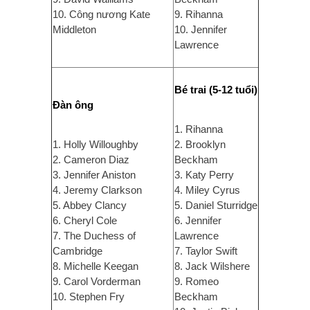
10. Công nương Kate
9. Rihanna
Middleton
10. Jennifer
Lawrence
Bé trai (5-12 tuổi)
Đàn ông
1. Rihanna
1. Holly Willoughby
2. Brooklyn
2. Cameron Diaz
Beckham
3. Jennifer Aniston
3. Katy Perry
4. Jeremy Clarkson
4. Miley Cyrus
5. Abbey Clancy
5. Daniel Sturridge
6. Cheryl Cole
6. Jennifer
7. The Duchess of
Lawrence
Cambridge
7. Taylor Swift
8. Michelle Keegan
8. Jack Wilshere
9. Carol Vorderman
9. Romeo
10. Stephen Fry
Beckham