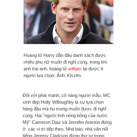
Hoàng tử Harry dẫn đầu danh sách được
nhiều phụ nữ muốn đi nghỉ cùng, trong khi
anh trai anh, hoàng tử
william
lại được ít
người lựa chọn. Ảnh:
Kissfm.
Đối với phái mạnh, cô nàng người mẫu, MC
xinh đẹp Holly Willoughby là sự lựa chọn
hàng đầu mà họ mong muốn được đi nghỉ
cùng. Hai "người tình nóng bỏng của nước
Mỹ"
Cameron Diaz
và
Jennifer Aniston đứng
ở các vị trí tiếp theo. Nhà báo, nhà văn nổi
tiếng
Jeremy Clarkson đứng thứ tư trong