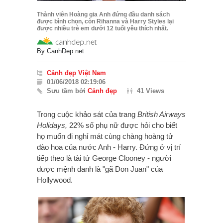
Thành viên Hoàng gia Anh đứng đầu danh sách
được bình chọn, còn Rihanna và Harry Styles lại
được nhiều trẻ em dưới 12 tuổi yêu thích nhất.
By
CanhDep.net
Cảnh đẹp Việt Nam
01/06/2018 02:19:06
Sưu tầm bởi
Cảnh đẹp
41 Views
Trong cuộc khảo sát của trang
British Airways
Holidays,
22% số phụ nữ được hỏi cho biết
họ muốn đi nghỉ mát cùng chàng hoàng tử
đào hoa của nước Anh - Harry. Đứng ở vị trí
tiếp theo là tài tử George Clooney - người
được mệnh danh là "gã Don Juan" của
Hollywood.