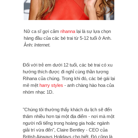
Nữ ca sĩ gợi cảm
rihanna
lại là sự lựa chọn
hàng đầu của các bé trai từ 5-12 tuổi ở Anh.
Ảnh:
Internet.
Đối với trẻ em dưới 12 tuổi, các bé trai có xu
hướng thích được đi nghỉ cùng thần tượng
Rihana của chúng. Trong khi đó, các bé gái lại
mê mệt
harry styles
- anh chàng hào hoa của
nhóm nhạc 1D.
"Chúng tôi thường thấy khách du lịch sẽ đến
thăm nhiều hơn tại một địa điểm - nơi mà một
người nổi tiếng trong hoàng gia hoặc ngành
giải trí vừa đến", Claire Bentley - CEO của
British Airways Holidays cho biết. Đó cũng là