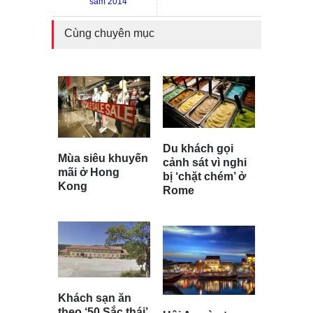
sắm 2014’
Cùng chuyên mục
Du khách gọi
Mùa siêu khuyến
cảnh sát vì nghi
mãi ở Hong
bị ‘chặt chém’ ở
Kong
Rome
Khách sạn ăn
theo ‘50 Sắc thái’