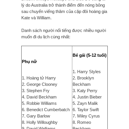
lý do Australia trở thành điểm đến nóng bỏng
sau chuyến viếng thăm của cặp đôi hoàng gia
Kate và William.
Danh sách người nổi tiếng được nhiều người
muốn đi du lịch cùng nhất
:
Bé gái (5-12 tuổi)
Phụ nữ
1. Harry Styles
1. Hoàng tử Harry
2. Brooklyn
2. George Clooney
Beckham
3. Stephen Fry
3. Katy Perry
4. David Beckham
4. Justin Bieber
5. Robbie Williams
5. Zayn Malik
6. Benedict Cumberbatch
6. Taylor Swift
7. Gary Barlow
7. Miley Cyrus
8. Holly Willoughby
8. Romeo
9. David Walliams
Beckham