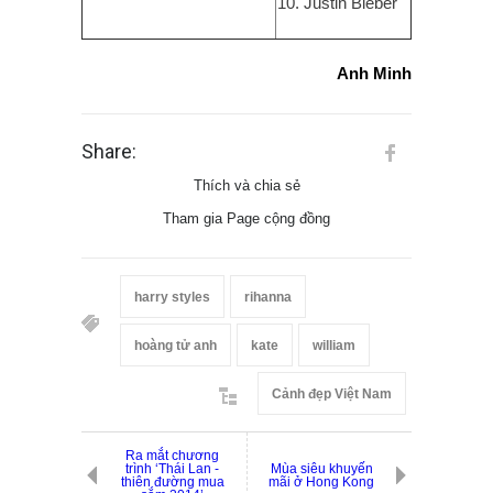
10. Justin Bieber
Anh Minh
Share:
Thích và chia sẻ
Tham gia Page cộng đồng
harry styles
rihanna
hoàng tử anh
kate
william
Cảnh đẹp Việt Nam
Ra mắt chương
trình ‘Thái Lan -
Mùa siêu khuyến
thiên đường mua
mãi ở Hong Kong