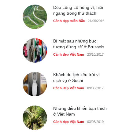
Cảnh đẹp Việt Nam
Đèo Lũng Lô hùng vĩ, hiên
25/04/2020
ngang trong thử thách
Bán đảo Sơn Trà sẽ là khu
Cảnh đẹp miền Bắc
21/05/2016
du lịch quốc gia
Cảnh đẹp Việt Nam
24/04/2020
Bí mật sau những bức
tượng đứng ‘tè’ ở Brussels
Cảnh đẹp Việt Nam
23/10/2017
Khách du lịch kêu trời vì
dịch vụ ở Sochi
Cảnh đẹp Việt Nam
09/08/2017
Những điều khiến bạn thích
ở Việt Nam
Cảnh đẹp Việt Nam
03/03/2019