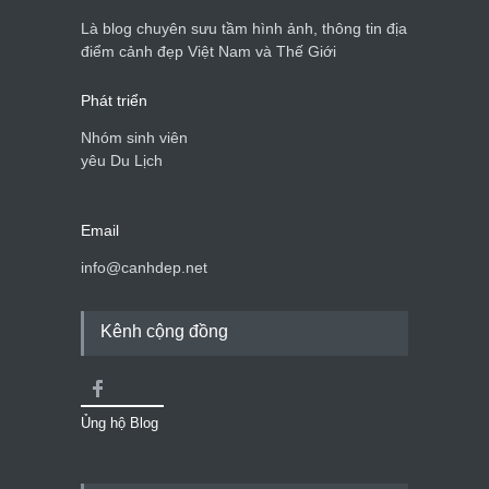
du lịch quốc gia
Là blog chuyên sưu tầm hình ảnh, thông tin địa
Cảnh đẹp Việt Nam
24/04/2020
điểm cảnh đẹp Việt Nam và Thế Giới
Phát triển
Nhóm sinh viên
yêu Du Lịch
Email
info@canhdep.net
Kênh cộng đồng
Ủng hộ Blog