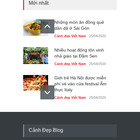
Mới nhất
Những món ăn đồng quê
dân dã ở Sài Gòn
Cảnh đẹp Việt Nam
25/04/2020
Nhiều hoạt động tôn vinh
nhà giáo tại Đầm Sen
Cảnh đẹp Việt Nam
25/04/2020
Giới trẻ Hà Nội được miễn
phí vé vào cửa festival Ẩm
thực Italy
Cảnh đẹp Việt Nam
25/04/2020
Tam giác mạch khoe sắc
bên bờ hồ Hà Nội
Cảnh đẹp Việt Nam
25/04/2020
Cảnh Đẹp Blog
Bán đảo Sơn Trà sẽ là khu