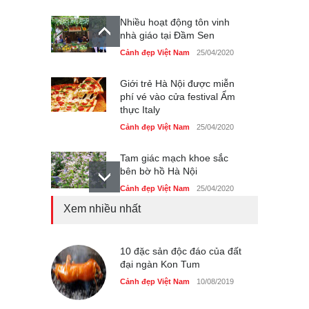
Nhiều hoạt động tôn vinh
nhà giáo tại Đầm Sen
Cảnh đẹp Việt Nam
25/04/2020
Giới trẻ Hà Nội được miễn
phí vé vào cửa festival Ẩm
thực Italy
Cảnh đẹp Việt Nam
25/04/2020
Tam giác mạch khoe sắc
bên bờ hồ Hà Nội
Cảnh đẹp Việt Nam
25/04/2020
Xem nhiều nhất
Bán đảo Sơn Trà sẽ là khu
du lịch quốc gia
Cảnh đẹp Việt Nam
10 đặc sản độc đáo của đất
24/04/2020
đại ngàn Kon Tum
Những món ăn đồng quê
Cảnh đẹp Việt Nam
10/08/2019
dân dã ở Sài Gòn