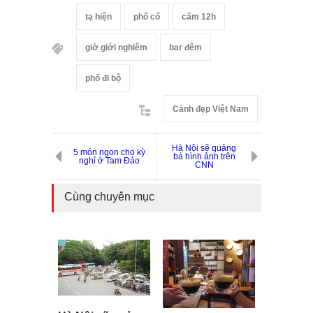
tạ hiện
phố cổ
cấm 12h
giờ giới nghiêm
bar đêm
phố đi bộ
Cảnh đẹp Việt Nam
Hà Nội sẽ quảng
5 món ngon cho kỳ
bá hình ảnh trên
nghỉ ở Tam Đảo
CNN
Cùng chuyên mục