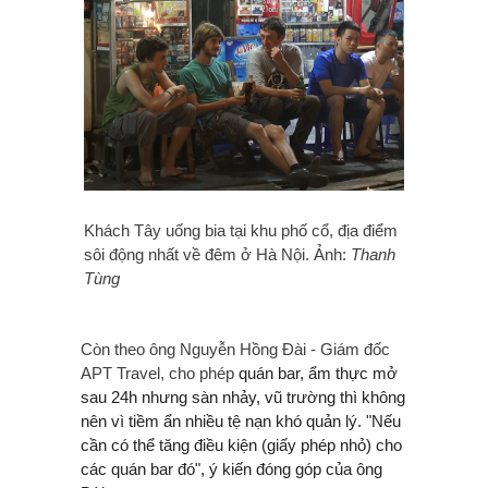
Khách Tây uống bia tại khu phố cổ, địa điểm
sôi động nhất về đêm ở Hà Nội. Ảnh:
Thanh
Tùng
Còn theo ông Nguyễn Hồng Đài - Giám đốc
APT Travel, cho phép
quán bar, ẩm thực mở
sau 24h nhưng sàn nhảy, vũ trường thì không
nên vì tiềm ẩn nhiều tệ nạn khó quản lý. "Nếu
cần có thể tăng điều kiện (giấy phép nhỏ) cho
các quán bar đó", ý kiến đóng góp của ông