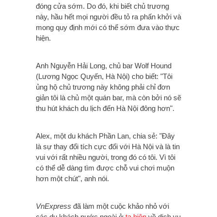
đóng cửa sớm. Do đó, khi biết chủ trương
này, hầu hết mọi người đều tỏ ra phấn khởi và
mong quy định mới có thể sớm đưa vào thực
hiện.
Anh Nguyễn Hải Long, chủ bar Wolf Hound
(Lương Ngọc Quyến, Hà Nội) cho biết: "Tôi
ủng hộ chủ trương này không phải chỉ đơn
giản tôi là chủ một quán bar, mà còn bởi nó sẽ
thu hút khách du lịch đến Hà Nội đông hơn".
Alex, một du khách Phần Lan, chia sẻ: "Đây
là sự thay đổi tích cực đối với Hà Nội và là tin
vui với rất nhiều người, trong đó có tôi. Vì tôi
có thể dễ dàng tìm được chỗ vui chơi muộn
hơn một chút", anh nói.
VnExpress
đã làm một cuộc khảo nhỏ với
các du khách nước ngoài ở
tạ hiện
về dịch vụ