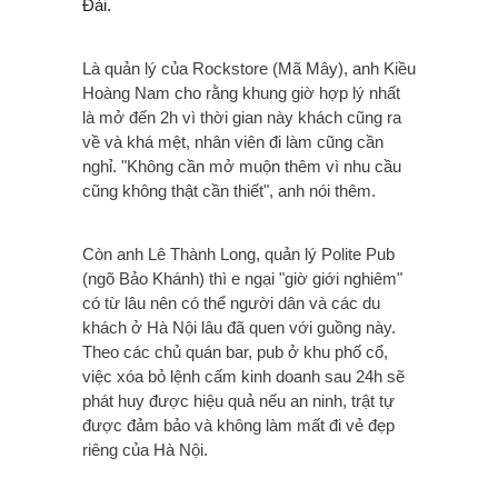
Đài.
Là quản lý của Rockstore (Mã Mây), anh Kiều
Hoàng Nam cho rằng khung giờ hợp lý nhất
là mở đến 2h vì thời gian này khách cũng ra
về và khá mệt, nhân viên đi làm cũng cần
nghỉ. "Không cần mở muộn thêm vì nhu cầu
cũng không thật cần thiết", anh nói thêm.
Còn anh Lê Thành Long, quản lý Polite Pub
(ngõ Bảo Khánh) thì e ngại "giờ giới nghiêm"
có từ lâu nên có thể người dân và các du
khách ở Hà Nội lâu đã quen với guồng này.
Theo các chủ quán bar, pub ở khu phố cổ,
việc xóa bỏ lệnh cấm kinh doanh sau 24h sẽ
phát huy được hiệu quả nếu an ninh, trật tự
được đảm bảo và không làm mất đi vẻ đẹp
riêng của Hà Nội.