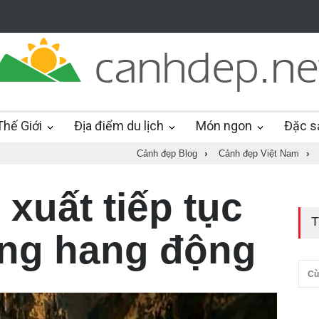
hế Giới
Địa điểm du lịch
Món ngon
Đặc s
Cảnh đẹp Blog
›
Cảnh đẹp Việt Nam
›
xuất tiếp tục
T
rong hang động
Cù