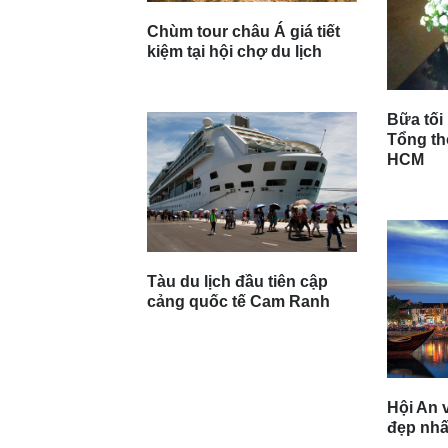
Chùm tour châu Á giá tiết
kiệm tại hội chợ du lịch
Bữa tối
Tổng th
HCM
Tàu du lịch đầu tiên cập
cảng quốc tế Cam Ranh
Hội An v
đẹp nhất