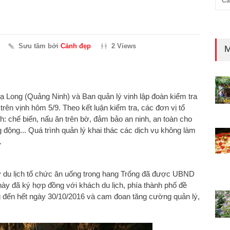
Cả
Sưu tầm bởi
Cảnh đẹp
2 Views
M
ạ Long (Quảng Ninh) và Ban quản lý vịnh lập đoàn kiểm tra
trên vịnh hôm 5/9. Theo kết luận kiểm tra, các đơn vị tổ
: chế biến, nấu ăn trên bờ, đảm bảo an ninh, an toàn cho
động... Quá trình quản lý khai thác các dịch vụ không làm
.
y du lịch tổ chức ăn uống trong hang Trống đã được UBND
này đã ký hợp đồng với khách du lịch, phía thành phố đề
g đến hết ngày 30/10/2016 và cam đoan tăng cường quản lý,