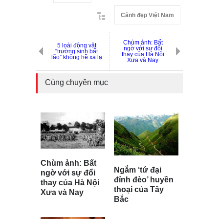
Cảnh đẹp Việt Nam
Chùm ảnh: Bất
5 loài động vật
ngờ với sự đổi
“trường sinh bất
thay của Hà Nội
lão” không hề xa lạ
Xưa và Nay
Cùng chuyên mục
Chùm ảnh: Bất
Ngắm ‘tứ đại
ngờ với sự đổi
đỉnh đèo’ huyền
thay của Hà Nội
thoại của Tây
Xưa và Nay
Bắc