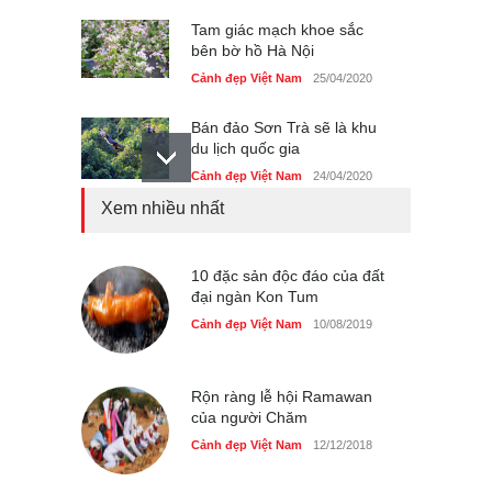
Tam giác mạch khoe sắc
bên bờ hồ Hà Nội
Cảnh đẹp Việt Nam
25/04/2020
Bán đảo Sơn Trà sẽ là khu
du lịch quốc gia
Cảnh đẹp Việt Nam
24/04/2020
Xem nhiều nhất
Những món ăn đồng quê
dân dã ở Sài Gòn
Cảnh đẹp Việt Nam
10 đặc sản độc đáo của đất
25/04/2020
đại ngàn Kon Tum
Nhiều hoạt động tôn vinh
Cảnh đẹp Việt Nam
10/08/2019
nhà giáo tại Đầm Sen
Cảnh đẹp Việt Nam
25/04/2020
Rộn ràng lễ hội Ramawan
của người Chăm
Cảnh đẹp Việt Nam
12/12/2018