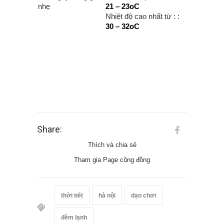
21 – 23oC
Nhiệt độ cao nhất từ : :
30 – 32oC
Share:
Thích và chia sẻ
Tham gia Page cộng đồng
thời tiết
hà nội
dạo chơi
đêm lạnh