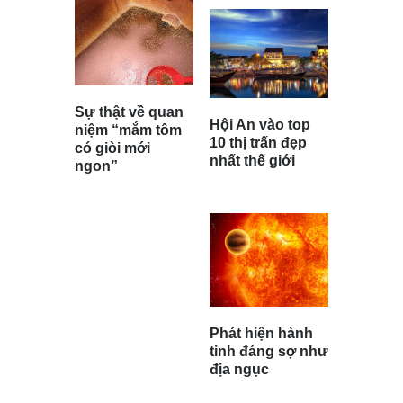
Sự thật về quan
Hội An vào top
niệm “mắm tôm
10 thị trấn đẹp
có giòi mới
nhất thế giới
ngon”
Phát hiện hành
tinh đáng sợ như
địa ngục