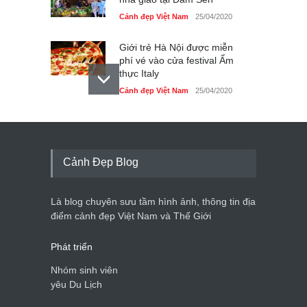
Cảnh đẹp Việt Nam
25/04/2020
Giới trẻ Hà Nội được miễn
phí vé vào cửa festival Ẩm
thực Italy
Cảnh đẹp Việt Nam
25/04/2020
Tam giác mạch khoe sắc
bên bờ hồ Hà Nội
Cảnh đẹp Việt Nam
25/04/2020
Cảnh Đẹp Blog
Bán đảo Sơn Trà sẽ là khu
du lịch quốc gia
Là blog chuyên sưu tầm hình ảnh, thông tin địa
Cảnh đẹp Việt Nam
24/04/2020
điểm cảnh đẹp Việt Nam và Thế Giới
Phát triển
Nhóm sinh viên
yêu Du Lịch