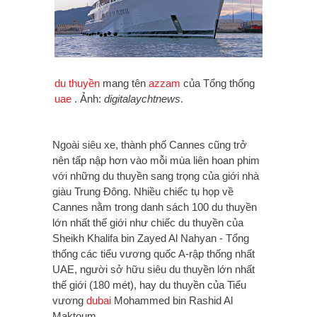
du thuyền
mang tên
azzam
của Tổng thống
uae
. Ảnh:
digitalaychtnews
.
Ngoài siêu xe, thành phố Cannes cũng trở
nên tấp nập hơn vào mỗi mùa liên hoan phim
với những du thuyền sang trọng của giới nhà
giàu Trung Đông. Nhiều chiếc tụ họp về
Cannes nằm trong danh sách 100 du thuyền
lớn nhất thế giới như chiếc du thuyền của
Sheikh Khalifa bin Zayed Al Nahyan - Tổng
thống các tiểu vương quốc A-rập thống nhất
UAE, người sở hữu siêu du thuyền lớn nhất
thế giới (180 mét), hay du thuyền của Tiểu
vương
dubai
Mohammed bin Rashid Al
Maktoum...