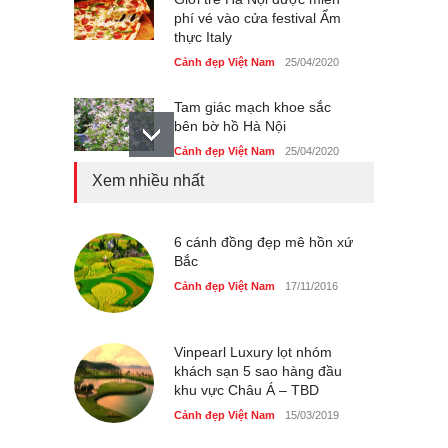
phí vé vào cửa festival Ẩm
thực Italy
Cảnh đẹp Việt Nam
25/04/2020
Tam giác mạch khoe sắc
bên bờ hồ Hà Nội
Cảnh đẹp Việt Nam
25/04/2020
Xem nhiều nhất
Bán đảo Sơn Trà sẽ là khu
du lịch quốc gia
Cảnh đẹp Việt Nam
6 cánh đồng đẹp mê hồn xứ
24/04/2020
Bắc
Những món ăn đồng quê
Cảnh đẹp Việt Nam
17/11/2016
dân dã ở Sài Gòn
Cảnh đẹp Việt Nam
25/04/2020
Vinpearl Luxury lọt nhóm
khách sạn 5 sao hàng đầu
khu vực Châu Á – TBD
Cảnh đẹp Việt Nam
15/03/2019