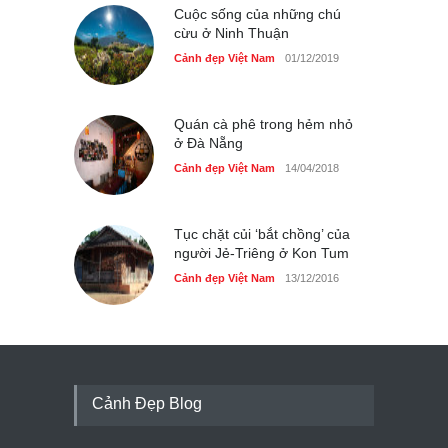
Cuộc sống của những chú
cừu ở Ninh Thuận
Cảnh đẹp Việt Nam
01/12/2019
Quán cà phê trong hẻm nhỏ
ở Đà Nẵng
Cảnh đẹp Việt Nam
14/04/2018
Tục chặt củi ‘bắt chồng’ của
người Jẻ-Triêng ở Kon Tum
Cảnh đẹp Việt Nam
13/12/2016
Cảnh Đẹp Blog