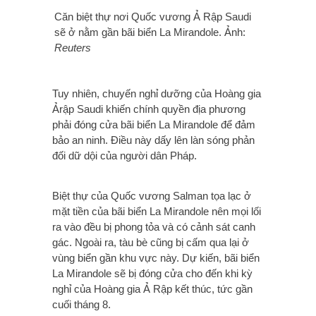
Căn biệt thự nơi Quốc vương Ả Rập Saudi
sẽ ở nằm gần bãi biển La Mirandole. Ảnh:
Reuters
Tuy nhiên, chuyến nghỉ dưỡng của Hoàng gia
Ảrập Saudi khiến chính quyền địa phương
phải đóng cửa bãi biển La Mirandole để đảm
bảo an ninh. Điều này dấy lên làn sóng phản
đối dữ dội của người dân Pháp.
Biệt thự của Quốc vương Salman tọa lạc ở
mặt tiền của bãi biển La Mirandole nên mọi lối
ra vào đều bị phong tỏa và có cảnh sát canh
gác. Ngoài ra, tàu bè cũng bị cấm qua lại ở
vùng biển gần khu vực này. Dự kiến, bãi biển
La Mirandole sẽ bị đóng cửa cho đến khi kỳ
nghỉ của Hoàng gia Ả Rập kết thúc, tức gần
cuối tháng 8.