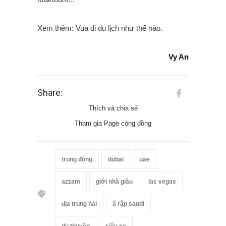
Xem thêm: Vua đi du lịch như thế nào.
Vy An
Share:
Thích và chia sẻ
Tham gia Page cộng đồng
trung đông
dubai
uae
azzam
giới nhà giàu
las vegas
địa trung hải
ẩ rập saudi