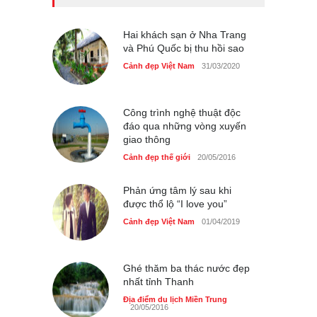
Bán đảo Sơn Trà sẽ là khu
du lịch quốc gia
Cảnh đẹp Việt Nam
Hai khách sạn ở Nha Trang
24/04/2020
và Phú Quốc bị thu hồi sao
Những món ăn đồng quê
Cảnh đẹp Việt Nam
31/03/2020
dân dã ở Sài Gòn
Cảnh đẹp Việt Nam
25/04/2020
Công trình nghệ thuật độc
đáo qua những vòng xuyến
giao thông
Cảnh đẹp thế giới
20/05/2016
Phản ứng tâm lý sau khi
được thổ lộ “I love you”
Cảnh đẹp Việt Nam
01/04/2019
Ghé thăm ba thác nước đẹp
nhất tỉnh Thanh
Địa điểm du lịch Miền Trung
20/05/2016