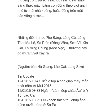
thường có tuyết rơi nhẹ. Có những nơi buổi
sáng thức giấc, băng còn đóng theo giọt gianh
nhỏ từ mái nhà xuống, hoặc đóng trên mặt
các vũng nước...
Những điểm như: Phó Bảng, Lũng Cú, Lũng
Táo, Ma Lé, Sà Phìn (Đồng Văn), Sơn Vĩ, Xín
Cái, Thượng Phùng (Mèo Vạc)... thường hay
có mưa tuyết xảy ra.
(Nguồn: báo Hà Giang, Lào Cai, Lạng Sơn)
Tin Update
12/01/15 10:47 Tiết lộ top 4 con giáp may mắn
nhất năm Ất Mùi 2015
12/01/15 09:33 Ngắm "cảnh đẹp châu Âu" ở Y
Tý, Lào Cai
10/01/15 13:29 Du khách thích thú chụp ảnh
cùng tuyết trắng ở Sa Pa