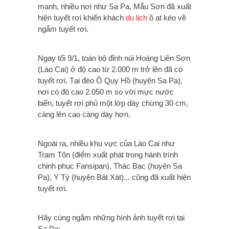
mạnh, nhiều nơi như Sa Pa, Mẫu Sơn đã xuất
hiện tuyết rơi khiến khách
du lịch
ồ ạt kéo về
ngắm tuyết rơi.
Ngay tối 9/1, toàn bộ đỉnh núi Hoàng Liên Sơn
(Lào Cai) ở độ cao từ 2.000 m trở lên đã có
tuyết rơi.
Tại đèo Ô Quy Hồ (huyện Sa Pa),
nơi có độ cao 2.050 m so với mực nước
biển, tuyết rơi phủ một lớp dày chừng 30 cm,
càng lên cao càng dày hơn.
Ngoài ra, nhiều khu vực của Lào Cai như
Trạm Tôn (điểm xuất phát trong hành trình
chinh phục Fansipan), Thác Bạc (huyện Sa
Pa), Y Tý (huyện Bát Xát)... cũng đã xuất hiện
tuyết rơi.
Hãy cùng ngắm những hình ảnh tuyết rơi tại
Sa Pa: