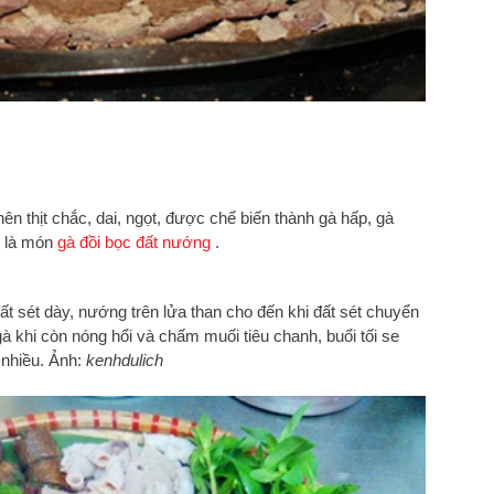
 nên thịt chắc, dai, ngọt, được chế biến thành gà hấp, gà
t là món
gà đồi bọc đất nướng
.
ất sét dày, nướng trên lửa than cho đến khi đất sét chuyển
à khi còn nóng hổi và chấm muối tiêu chanh, buổi tối se
nhiều. Ảnh:
kenhdulich