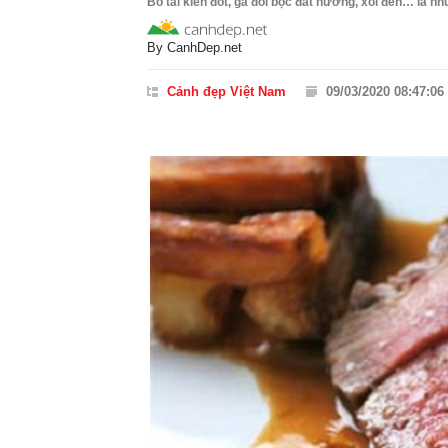
Bò tái kiến đốt, gà đồi bọc đất nướng, xôi đen… là nh
By
CanhDep.net
Cảnh đẹp Việt Nam
09/03/2020 08:47:06