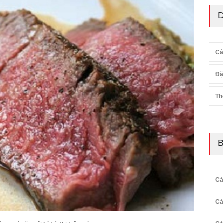
D
Cả
Đặ
Th
B
Cả
Cả