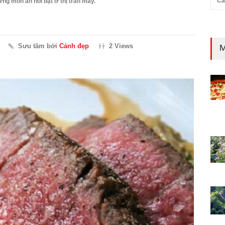
Cả
ững món ăn nổi bật ở thị trấn mây.
Sưu tầm bởi
Cảnh đẹp
2 Views
M