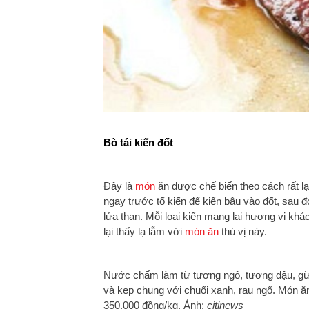
Bò tái kiến đốt
Đây là
món
ăn được chế biến theo cách rất lạ l
ngay trước tổ kiến để kiến bâu vào đốt, sau
lửa than. Mỗi loại kiến mang lại hương vị khá
lại thấy lạ lẫm với
món ăn
thú vị này.
Nước chấm làm từ tương ngô, tương đậu, gừn
và kẹp chung với chuối xanh, rau ngổ. Món ă
350.000 đồng/kg. Ảnh:
citinews