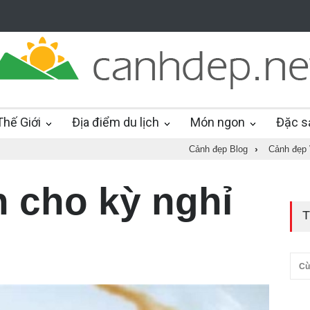
hế Giới
Địa điểm du lịch
Món ngon
Đặc s
Cảnh đẹp Blog
›
Cảnh đẹp 
 cho kỳ nghỉ
T
Cù