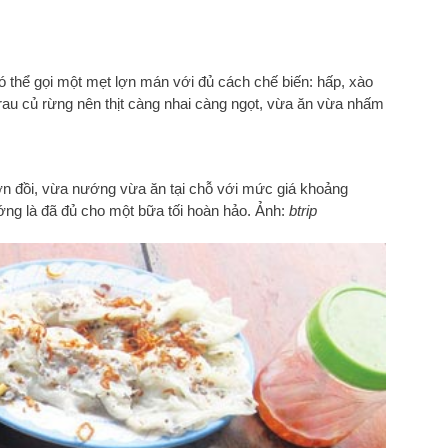
có thể gọi một mẹt lợn mán với đủ cách chế biến: hấp, xào
au củ rừng nên thịt càng nhai càng ngọt, vừa ăn vừa nhấm
 lợn đồi, vừa nướng vừa ăn tại chỗ với mức giá khoảng
ng là đã đủ cho một bữa tối hoàn hảo. Ảnh:
btrip