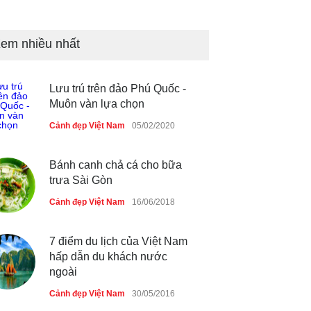
Những món ăn đồng quê dân
dã ở Sài Gòn
em nhiều nhất
Cảnh đẹp Việt Nam
25/04/2020
Lưu trú trên đảo Phú Quốc -
Nhiều hoạt động tôn vinh nhà
Muôn vàn lựa chọn
giáo tại Đầm Sen
Cảnh đẹp Việt Nam
05/02/2020
Cảnh đẹp Việt Nam
25/04/2020
Bánh canh chả cá cho bữa
trưa Sài Gòn
Cảnh đẹp Việt Nam
16/06/2018
7 điểm du lịch của Việt Nam
hấp dẫn du khách nước
ngoài
Cảnh đẹp Việt Nam
30/05/2016