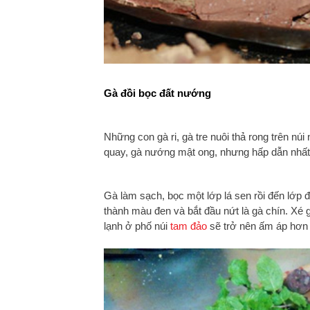
Gà đồi bọc đất nướng
Những con gà ri, gà tre nuôi thả rong trên núi
quay, gà nướng mật ong, nhưng hấp dẫn nhấ
Gà làm sạch, bọc một lớp lá sen rồi đến lớp đ
thành màu đen và bắt đầu nứt là gà chín. Xé g
lạnh ở phố núi
tam đảo
sẽ trở nên ấm áp hơn 