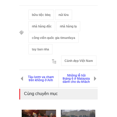
bữa tiệc bbq
núi lửa
nhà hàng độc
nhà hàng lạ
công viên quốc gia timanfaya
tay ban nha
Cảnh đẹp Việt Nam
Những lễ hội
Tàu lượn va chạm
tháng 6 ở Malaysia
trên không ở Anh
dành cho du khách
Cùng chuyên mục