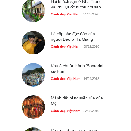
Cảnh đẹp Việt Nam
Hai khách sạn ở Nha Trang
25/04/2020
và Phú Quốc bị thu hồi sao
Bán đảo Sơn Trà sẽ là khu
Cảnh đẹp Việt Nam
31/03/2020
du lịch quốc gia
Cảnh đẹp Việt Nam
24/04/2020
Lễ cấp sắc độc đáo của
người Dao ở Hà Giang
Cảnh đẹp Việt Nam
30/12/2016
Khu ổ chuột thành ‘Santorini
xứ Hàn’
Cảnh đẹp Việt Nam
14/04/2018
Mảnh đất bị nguyền rủa của
Mỹ
Cảnh đẹp Việt Nam
22/08/2019
Phở - một trong các món