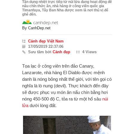
Tận dụng nhiệt trực tiếp từ núi lửa đang hoạt động để
nấu chín thức ăn, nhà hàng ở công viên quốc gia
Timanfaya, Tây Ban Nha được xem là nơi thú vị để
ghé đến.
By
CanhDep.net
Cảnh đẹp Việt Nam
17/05/2019 22:37:06
Sưu tầm bởi
Cảnh đẹp
4 Views
Tọa lạc ở công viên trên đảo Canary,
Lanzarote, nhà hàng El Diablo được mệnh
danh là nóng bỏng nhất thế giới, với tên gọi có
nghĩa là lò nung (devil). Thực khách đến đây
sẽ được phục vụ món ăn nấu chín bằng hơi
nóng 450-500 độ C, tỏa ra từ một hố sâu
núi
lửa
dưới lòng đất.