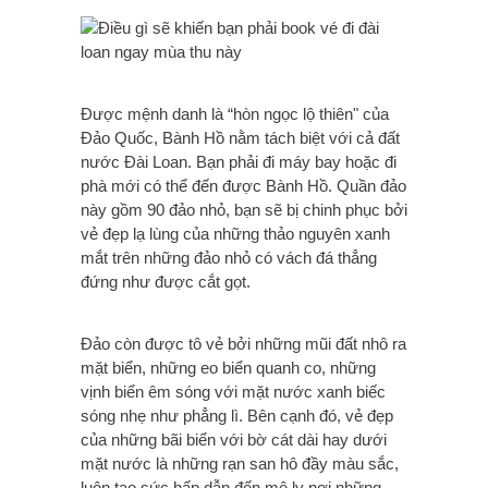
Được mệnh danh là “hòn ngọc lộ thiên" của
Đảo Quốc, Bành Hồ nằm tách biệt với cả đất
nước Đài Loan. Bạn phải đi máy bay hoặc đi
phà mới có thể đến được Bành Hồ. Quần đảo
này gồm 90 đảo nhỏ, bạn sẽ bị chinh phục bởi
vẻ đẹp lạ lùng của những thảo nguyên xanh
mắt trên những đảo nhỏ có vách đá thẳng
đứng như được cắt gọt.
Đảo còn được tô vẻ bởi những mũi đất nhô ra
mặt biển, những eo biển quanh co, những
vịnh biển êm sóng với mặt nước xanh biếc
sóng nhẹ như phẳng lì. Bên cạnh đó, vẻ đẹp
của những bãi biển với bờ cát dài hay dưới
mặt nước là những rạn san hô đầy màu sắc,
luôn tạo sức hấp dẫn đến mê ly nơi những