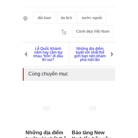
đài loan
du lịch
nước ngoài
Cảnh đẹp Việt Nam
Lễ Quốc Khánh
Những địa điểm
năm nay cầm tay
tuyệt vời nhất thế
nhau “trốn” đi đâu
giới bạn nên khám
thì vui?
phá một lần
Cùng chuyên mục
Những địa điểm
Bảo tàng New