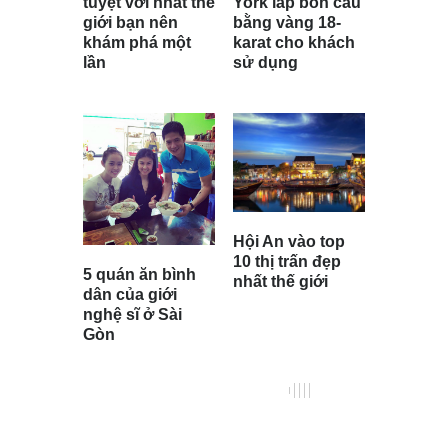
tuyệt vời nhất thế
York lắp bồn cầu
giới bạn nên
bằng vàng 18-
khám phá một
karat cho khách
lần
sử dụng
Hội An vào top
10 thị trấn đẹp
5 quán ăn bình
nhất thế giới
dân của giới
nghệ sĩ ở Sài
Gòn