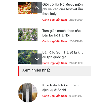
Giới trẻ Hà Nội được miễn
phí vé vào cửa festival Ẩm
thực Italy
Cảnh đẹp Việt Nam
25/04/2020
Tam giác mạch khoe sắc
bên bờ hồ Hà Nội
Cảnh đẹp Việt Nam
25/04/2020
Bán đảo Sơn Trà sẽ là khu
du lịch quốc gia
Cảnh đẹp Việt Nam
24/04/2020
Xem nhiều nhất
Những món ăn đồng quê
dân dã ở Sài Gòn
Cảnh đẹp Việt Nam
Khách du lịch kêu trời vì
25/04/2020
dịch vụ ở Sochi
Nhiều hoạt động tôn vinh
Cảnh đẹp Việt Nam
09/08/2017
nhà giáo tại Đầm Sen
Cảnh đẹp Việt Nam
25/04/2020