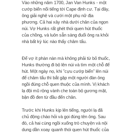
Vào những năm 1700, Jan Van Hunks -
một
cướp biển nổi tiếng
tới Cape
định cư. Tại đây,
ông giải nghệ và cưới một phụ nữ địa
phương. Cả hai xây nhà dưới chân của ngọn
núi. Vợ Hunks rất ghét thói quen hút thuốc
của chồng, và luôn sẵn sàng đuổi ông ra khỏi
nhà bất kỳ lúc nào thấy châm tẩu.
Để vợ ít phàn nàn mà không phải từ bỏ thuốc,
Hunks thường đi bộ lên núi và tìm một chỗ để
hút. Một ngày nọ, khi "cựu cướp biển" lên núi
để châm tẩu thì bắt gặp một người đàn ông
ngồi đúng chỗ quen thuộc của mình. Vị khách
lạ đội mũ rộng vành che toàn bộ gương mặt,
bận đồ đen từ đầu đến chân.
Trước khi Hunks kịp lên tiếng, người lạ đã
chủ động chào hỏi và gọi đúng tên ông. Sau
đó, cả hai cùng ngồi xuống trò chuyện và nội
dung dần xoay quanh thói quen hút thuốc của