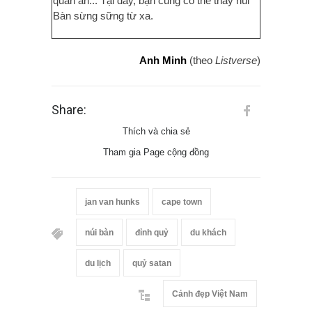
quán ăn... Tại đây, bạn cũng có thể thấy núi
Bàn sừng sững từ xa.
Anh Minh
(theo
Listverse
)
Share:
Thích và chia sẻ
Tham gia Page cộng đồng
jan van hunks
cape town
núi bàn
đỉnh quỷ
du khách
du lịch
quỷ satan
Cảnh đẹp Việt Nam