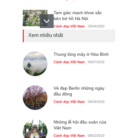
Tam giác mạch khoe sắc
bên bờ hồ Hà Nội
Cảnh đẹp Việt Nam
25/04/2020
Xem nhiều nhất
Bán đảo Sơn Trà sẽ là khu
du lịch quốc gia
Cảnh đẹp Việt Nam
Thung lũng mây ở Hòa Bình
24/04/2020
Cảnh đẹp Việt Nam
06/07/2016
Những món ăn đồng quê
dân dã ở Sài Gòn
Cảnh đẹp Việt Nam
25/04/2020
Vẻ đẹp Berlin những ngày
đầu đông
Cảnh đẹp Việt Nam
05/04/2018
Những lễ hội đầu xuân của
Việt Nam
Cảnh đẹp Việt Nam
08/02/2019