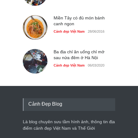
Miền Tây có đủ món bánh
canh ngon
Cảnh đẹp Việt Nam
28/06/2016
Ba địa chỉ ăn uống chỉ mở
sau nửa đêm ở Hà Nội
Cảnh đẹp Việt Nam
06/03/2020
Cảnh Đẹp Blog
Là blog chuyên sưu tầm hình ảnh, thông tin địa
điểm cảnh đẹp Việt Nam và Thế Giới