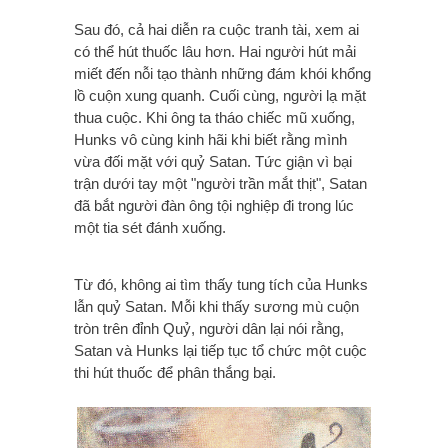
Sau đó, cả hai diễn ra cuộc tranh tài, xem ai
có thể hút thuốc lâu hơn. Hai người hút mải
miết đến nỗi tạo thành những đám khói khổng
lồ cuộn xung quanh. Cuối cùng, người lạ mặt
thua cuộc.
Khi ông ta tháo chiếc mũ xuống,
Hunks vô cùng kinh hãi khi biết rằng mình
vừa đối mặt với quỷ Satan. Tức giận vì bại
trận dưới tay một "người trần mắt thịt", Satan
đã bắt người đàn ông tội nghiệp đi trong lúc
một tia sét đánh xuống.
Từ đó, không ai tìm thấy tung tích của Hunks
lẫn quỷ Satan. Mỗi khi thấy sương mù cuộn
tròn trên đỉnh Quỷ, người dân lại nói rằng,
Satan và Hunks lại tiếp tục tổ chức một cuộc
thi hút thuốc để phân thắng bại.