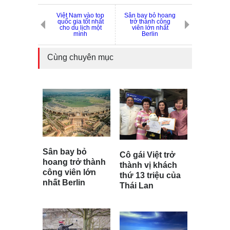
Việt Nam vào top
Sân bay bỏ hoang
quốc gia tốt nhất
trở thành công
cho du lịch một
viên lớn nhất
mình
Berlin
Cùng chuyên mục
Sân bay bỏ
Cô gái Việt trở
hoang trở thành
thành vị khách
công viên lớn
thứ 13 triệu của
nhất Berlin
Thái Lan