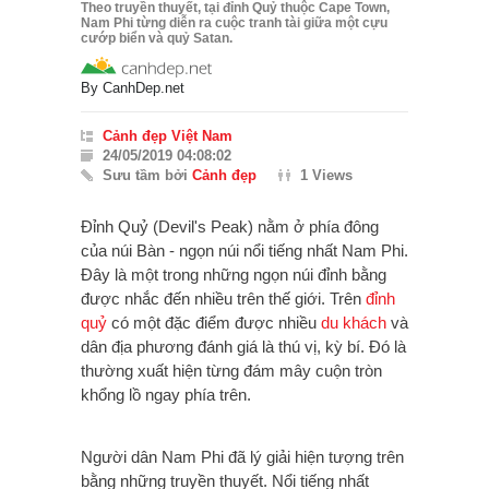
Theo truyền thuyết, tại đỉnh Quỷ thuộc Cape Town,
Nam Phi từng diễn ra cuộc tranh tài giữa một cựu
cướp biển và quỷ Satan.
By
CanhDep.net
Cảnh đẹp Việt Nam
24/05/2019 04:08:02
Sưu tầm bởi
Cảnh đẹp
1 Views
Đỉnh Quỷ (Devil's Peak) nằm ở phía đông
của nú
i Bàn - ngọn núi nổi tiếng nhất Nam Phi.
Đây là một trong những ngọn núi đỉnh bằng
được nhắc đến nhiều trên thế giới. Trên
đỉnh
quỷ
có một đặc điểm được nhiều
du khách
và
dân địa phương đánh giá là thú vị, kỳ bí. Đó là
thường xuất hiện từng đám mây cuộn tròn
khổng lồ ngay phía trên.
Người dân Nam Phi đã lý giải hiện tượng trên
bằng những truyền thuyết. Nổi tiếng nhất