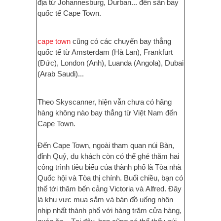
địa từ Johannesburg, Durban... đến sân bay
quốc tế Cape Town.
cape town
cũng có các chuyến bay thẳng
quốc tế từ Amsterdam (Hà Lan), Frankfurt
(Đức), London (Anh), Luanda (Angola), Dubai
(Arab Saudi)...
Theo Skyscanner, hiện vẫn chưa có hãng
hàng không nào bay thẳng từ Việt Nam đến
Cape Town.
Đến Cape Town, ngoài tham quan núi Bàn,
đỉnh Quỷ, du khách còn có thể ghé thăm hai
công trình tiêu biểu của thành phố là Tòa nhà
Quốc hội và Tòa thị chính. Buổi chiều, bạn có
thể tới thăm bến cảng Victoria và Alfred. Đây
là khu vực mua sắm và bán đồ uống nhộn
nhịp nhất thành phố với hàng trăm cửa hàng,