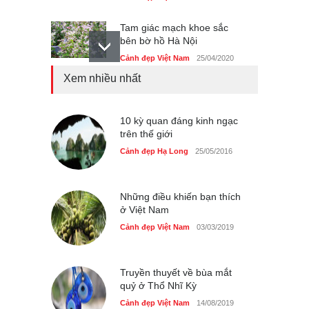
Tam giác mạch khoe sắc
bên bờ hồ Hà Nội
Cảnh đẹp Việt Nam
25/04/2020
Xem nhiều nhất
Bán đảo Sơn Trà sẽ là khu
du lịch quốc gia
Cảnh đẹp Việt Nam
10 kỳ quan đáng kinh ngạc
24/04/2020
trên thế giới
Những món ăn đồng quê
Cảnh đẹp Hạ Long
25/05/2016
dân dã ở Sài Gòn
Cảnh đẹp Việt Nam
25/04/2020
Những điều khiến bạn thích
ở Việt Nam
Cảnh đẹp Việt Nam
03/03/2019
Truyền thuyết về bùa mắt
quỷ ở Thổ Nhĩ Kỳ
Cảnh đẹp Việt Nam
14/08/2019