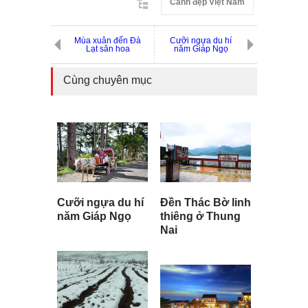
Cảnh đẹp Việt Nam
Mùa xuân đến Đà
Cưỡi ngựa du hí
Lạt săn hoa
năm Giáp Ngọ
Cùng chuyên mục
Cưỡi ngựa du hí
Đền Thác Bờ linh
năm Giáp Ngọ
thiêng ở Thung
Nai