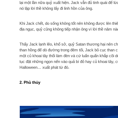
lại một lần nữa quỷ xuất hiện. Jack vẫn đủ tinh quái để lừ
nó lập lời thề không lấy đi linh hồn của ông.
Khi Jack chết, do sống không tốt nên không được lên thi
địa ngục, quỷ cũng không tiếp nhận ông vì lời thề năm nà
Thấy Jack lạnh lẽo, khổ sở, quỷ Satan thương hại nên c
than hồng để dò đường trong đêm tối, Jack bỏ cục than c
một củ khoai tây thối làm đèn và cứ luẩn quẩn khắp cõi 
tục đặt những ngọn nến vào quả bí đỏ hay củ khoai tây, củ
Halloween… xuất phát từ đó.
2. Phù thủy