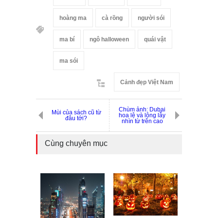
hoàng ma
cà rồng
người sói
ma bí
ngô halloween
quái vật
ma sói
Cảnh đẹp Việt Nam
Chùm ảnh: Dubai
Mùi của sách cũ từ
hoa lệ và lộng lẫy
đâu tới?
nhìn từ trên cao
Cùng chuyên mục