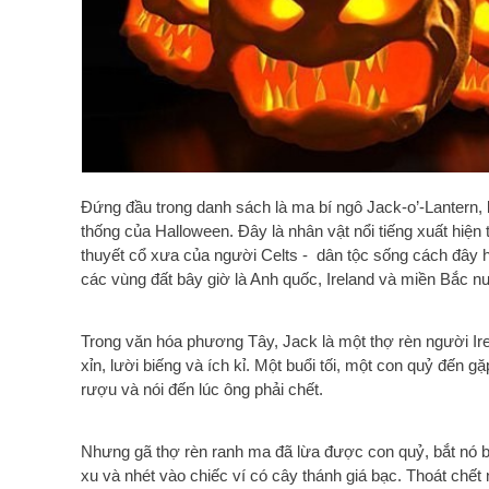
Đứng đầu trong danh sách là ma bí ngô Jack-o’-Lantern, 
thống của Halloween. Đây là nhân vật nổi tiếng xuất hiện 
thuyết cổ xưa của người Celts - dân tộc sống cách đây 
các vùng đất bây giờ là Anh quốc, Ireland và miền Bắc 
Trong văn hóa phương Tây, Jack là một thợ rèn người Ir
xỉn, lười biếng và ích kỉ. Một buổi tối, một con quỷ đến g
rượu và nói đến lúc ông phải chết.
Nhưng gã thợ rèn ranh ma đã lừa được con quỷ, bắt nó b
xu và nhét vào chiếc ví có cây thánh giá bạc. Thoát chế