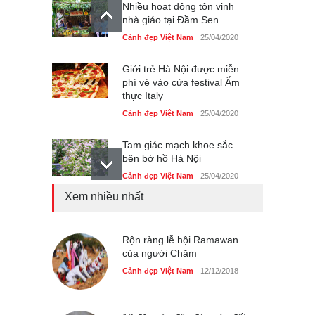
Nhiều hoạt động tôn vinh
nhà giáo tại Đầm Sen
Cảnh đẹp Việt Nam
25/04/2020
Giới trẻ Hà Nội được miễn
phí vé vào cửa festival Ẩm
thực Italy
Cảnh đẹp Việt Nam
25/04/2020
Tam giác mạch khoe sắc
bên bờ hồ Hà Nội
Cảnh đẹp Việt Nam
25/04/2020
Xem nhiều nhất
Bán đảo Sơn Trà sẽ là khu
du lịch quốc gia
Cảnh đẹp Việt Nam
Rộn ràng lễ hội Ramawan
24/04/2020
của người Chăm
Những món ăn đồng quê
Cảnh đẹp Việt Nam
12/12/2018
dân dã ở Sài Gòn
Cảnh đẹp Việt Nam
25/04/2020